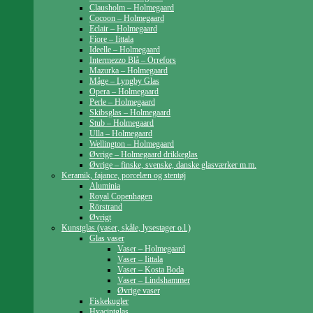
Clausholm – Holmegaard
Cocoon – Holmegaard
Eclair – Holmegaard
Fiore – Iittala
Ideelle – Holmegaard
Intermezzo Blå – Orrefors
Mazurka – Holmegaard
Måge – Lyngby Glas
Opera – Holmegaard
Perle – Holmegaard
Skibsglas – Holmegaard
Stub – Holmegaard
Ulla – Holmegaard
Wellington – Holmegaard
Øvrige – Holmegaard drikkeglas
Øvrige – finske, svenske, danske glasværker m.m.
Keramik, fajance, porcelæn og stentøj
Aluminia
Royal Copenhagen
Rörstrand
Øvrigt
Kunstglas (vaser, skåle, lysestager o.l.)
Glas vaser
Vaser – Holmegaard
Vaser – Iittala
Vaser – Kosta Boda
Vaser – Lindshammer
Øvrige vaser
Fiskekugler
Hyacintglas