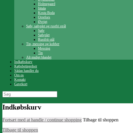
Holmegaard
Iittala
Kosta Boda
Orrefors
Øvrigt
Sølv, sølvplet og rustfri strål
Sølv
Sølvplet
Rustfrit stål
Tin, messing og kobber
Messing
Tin
Alt muligt blandet
Indkøbskurv
Købsbetingelser
Sådan handler du
Om os
Kontakt
Gavekort
Søg
efter:
Indkøbskurv
Fortsæt med at handle / continue shopping
Tilbage til shoppen
Tilbage til shoppen