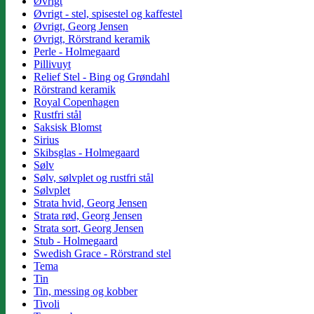
Øvrigt
Øvrigt - stel, spisestel og kaffestel
Øvrigt, Georg Jensen
Øvrigt, Rörstrand keramik
Perle - Holmegaard
Pillivuyt
Relief Stel - Bing og Grøndahl
Rörstrand keramik
Royal Copenhagen
Rustfri stål
Saksisk Blomst
Sirius
Skibsglas - Holmegaard
Sølv
Sølv, sølvplet og rustfri stål
Sølvplet
Strata hvid, Georg Jensen
Strata rød, Georg Jensen
Strata sort, Georg Jensen
Stub - Holmegaard
Swedish Grace - Rörstrand stel
Tema
Tin
Tin, messing og kobber
Tivoli