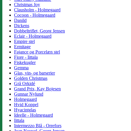
Christmas Joy
Clausholm - Holmegaard
Cocoon - Holmegaard
Danild
Dickens
Dobbeltriflet, Georg Jensen
Eclair - Holmegaard
Empire stel
Ermitage
Fajance og Porcelæn stel
Fiore - Iittala
Fiskekugler
Gemma
Glas, vin- og barserier
Golden Christmas
Grå Orkidé
Grand Prix, Kay Bojesen
Gunnar Nylund
Holmegaard
Hvid Koppel
Hyacintglas
Ideelle - Holmegaard
Iittala
Intermezzo Blå - Orrefors
Jean Nouvel, Georg Jensen