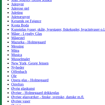
Julepynt
Julerose stel
Juleting
Juletræspynt
Keramik og Fajance
Kosta Boda
Kunstglas (vaser, skåle, lysestager, fiskekugler, hyacintvaser o.l
Måge - Lyngby Glas
Mågestel
Mazurka - Holmegaard
Messing
Mitra
Musica
Musselmalet
New York, Georg Jensen
Nyheder
Offenbach
Ole
Opera glas - Holmegaard
Orrefors
Øvrig glaskunst
Øvrige - Holmegaard drikkeglas
Øvrige glasværker - finske, svenske, danske m.fl.
Øvrige vaser