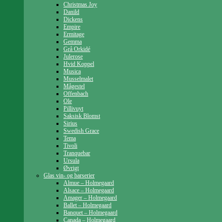
Christmas Joy
Danild
Dickens
Empire
Ermitage
Gemma
Grå Orkidé
Julerose
Hvid Koppel
Musica
Musselmalet
Mågestel
Offenbach
Ole
Pillivuyt
Saksisk Blomst
Sirius
Swedish Grace
Tema
Tivoli
Tranquebar
Ursula
Øvrigt
Glas vin- og barserier
Almue – Holmegaard
Alsace – Holmegaard
Amager – Holmegaard
Ballet – Holmegaard
Banquet – Holmegaard
Canada – Holmegaard