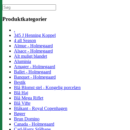
Søg
efter:
Produktkategorier
.
345 J Henning Koppel
4 all Season
Almue - Holmegaard
Alsace - Holmegaard
Alt muligt blandet
Aluminia
Amager - Holmegaard
Ballet - Holmegaard
Banquet - Holmegaard
Bestik
Blå Blomst stel - Kongelig porcelæn
Blå Haj
Blå Mega Riflet
Blå Vifte
Blåkant - Royal Copenhagen
Bøger
Brun Domino
Canada - Holmegaard
Carl-Harry Stålhane