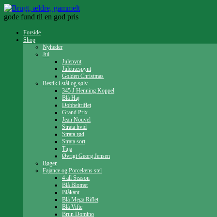
Gå
til
gode fund til en god pris
indhold
Forside
Shop
Nyheder
Jul
Julepynt
Juletræspynt
Golden Christmas
Bestik i stål og sølv
345 J Henning Koppel
Blå Haj
Dobbeltriflet
Grand Prix
Jean Nouvel
Strata hvid
Strata rød
Strata sort
Tuja
Øvrigt Georg Jensen
Bøger
Fajance og Porcelæns stel
4 all Season
Blå Blomst
Blåkant
Blå Mega Riflet
Blå Vifte
Brun Domino