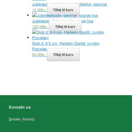
Juletræskugle i plast med reflektor, gammel
10,00
kr.
Tilføj til kurv
Juletræskugle, gammel, orange hus
125,00
kr.
Tilføj til kurv
Skål d: 8,5 cm, Harlekin Danild, Lyngby
Porcelæn
50,00
kr.
Tilføj til kurv
Kontakt os
[pirate_forms]