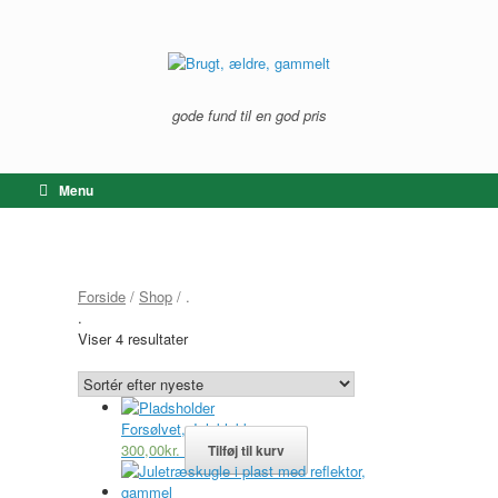
Gå
til
indhold
gode fund til en god pris
Menu
Forside
/
Shop
/ .
.
Sorteret
Viser 4 resultater
efter
seneste
Forsølvet, Juleklokke
300,00
kr.
Tilføj til kurv