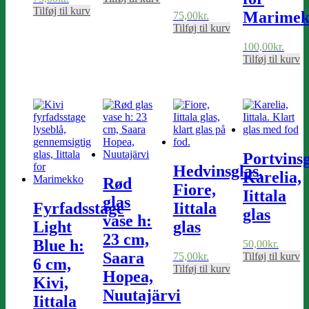
Tilføj til kurv
Marimek
75,00
kr.
Tilføj til kurv
100,00
kr.
Tilføj til kurv
Portvinsg
Hedvinsglas,
Karelia,
Rød
Fiore,
Iittala
glas
Fyrfadsstage
Iittala
glas
vase h:
Light
glas
23 cm,
Blue h:
50,00
kr.
Saara
75,00
kr.
Tilføj til kurv
6 cm,
Tilføj til kurv
Hopea,
Kivi,
Nuutajärvi
Iittala