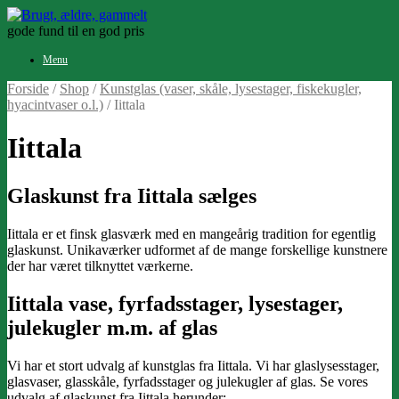
Gå
til
gode fund til en god pris
indhold
Menu
Forside
/
Shop
/
Kunstglas (vaser, skåle, lysestager, fiskekugler,
hyacintvaser o.l.)
/ Iittala
Iittala
Glaskunst fra Iittala sælges
Iittala er et finsk glasværk med en mangeårig tradition for egentlig
glaskunst. Unikaværker udformet af de mange forskellige kunstnere
der har været tilknyttet værkerne.
Iittala vase, fyrfadsstager, lysestager,
julekugler m.m. af glas
Vi har et stort udvalg af kunstglas fra Iittala. Vi har glaslysesstager,
glasvaser, glasskåle, fyrfadsstager og julekugler af glas. Se vores
udvalg af glaskunst fra Iittala herunder: