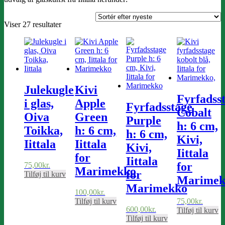
Sorteret
Viser 27 resultater
efter
seneste
Julekugle
Kivi
Fyrfadss
i glas,
Apple
Fyrfadsstage
Cobalt
Oiva
Green
Purple
h: 6 cm,
Toikka,
h: 6 cm,
h: 6 cm,
Kivi,
Iittala
Iittala
Kivi,
Iittala
for
Iittala
for
75,00
kr.
Marimekko
for
Tilføj til kurv
Marimek
Marimekko
100,00
kr.
Tilføj til kurv
75,00
kr.
600,00
kr.
Tilføj til kurv
Tilføj til kurv