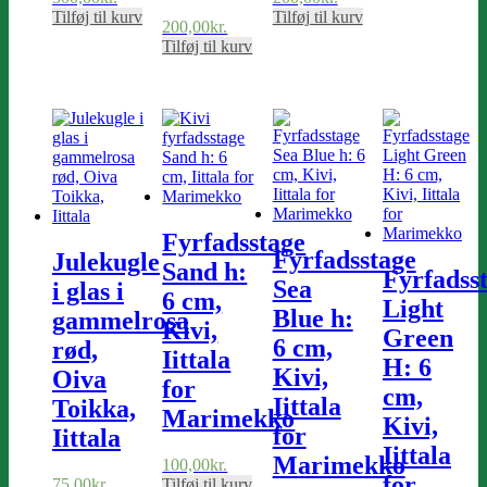
Tilføj til kurv
Tilføj til kurv
200,00
kr.
Tilføj til kurv
Fyrfadsstage
Fyrfadsstage
Julekugle
Sand h:
Fyrfadss
Sea
i glas i
6 cm,
Light
Blue h:
gammelrosa
Kivi,
Green
6 cm,
rød,
Iittala
H: 6
Kivi,
Oiva
for
cm,
Iittala
Toikka,
Marimekko
Kivi,
for
Iittala
Iittala
Marimekko
100,00
kr.
for
75,00
kr.
Tilføj til kurv