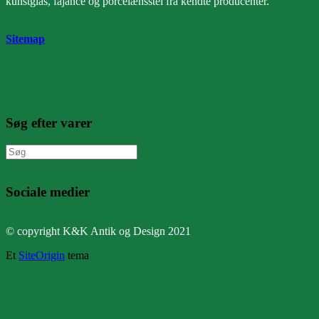
kunstglas, fajance og porcelænsstel fra kendte producenter.
Sitemap
Søg efter varer
Søg
efter:
Sociale medier
© copyright K&K Antik og Design 2021
Et
SiteOrigin
tema