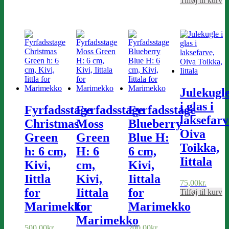
Tilføj til kurv
Julekugl
i glas i
Fyrfadsstage
Fyrfadsstage
Fyrfadsstage
laksefarv
Christmas
Moss
Blueberry
Oiva
Green
Green
Blue H:
Toikka,
h: 6 cm,
H: 6
6 cm,
Iittala
Kivi,
cm,
Kivi,
Iittla
Kivi,
Iittala
75,00
kr.
for
Iittala
for
Tilføj til kurv
Marimekko
for
Marimekko
Marimekko
500,00
kr.
200,00
kr.