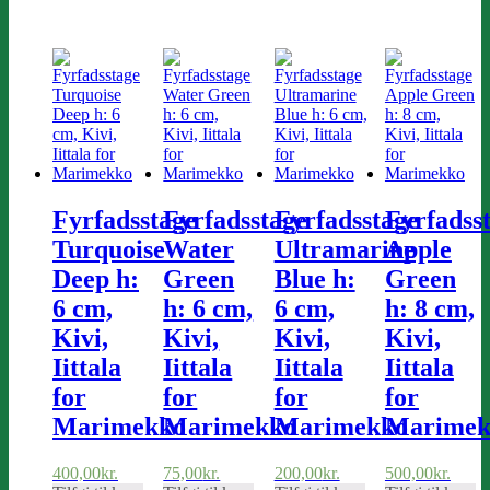
Fyrfadsstage
Fyrfadsstage
Fyrfadsstage
Fyrfadss
Turquoise
Water
Ultramarine
Apple
Deep h:
Green
Blue h:
Green
6 cm,
h: 6 cm,
6 cm,
h: 8 cm,
Kivi,
Kivi,
Kivi,
Kivi,
Iittala
Iittala
Iittala
Iittala
for
for
for
for
Marimekko
Marimekko
Marimekko
Marimek
400,00
kr.
75,00
kr.
200,00
kr.
500,00
kr.