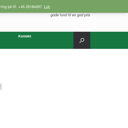
 ring på tlf. +45 26184297.
Luk
gode fund til en god pris
Kontakt