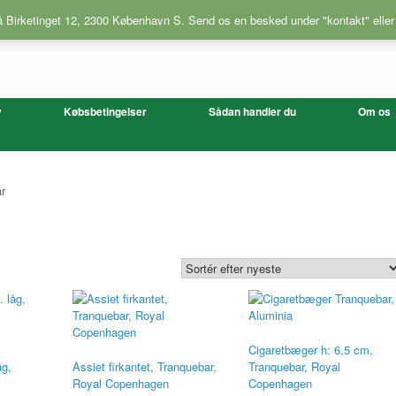
på Birketinget 12, 2300 København S. Send os en besked under "kontakt" eller
v
Købsbetingelser
Sådan handler du
Om os
r
Cigaretbæger h: 6,5 cm,
åg,
Assiet firkantet, Tranquebar,
Tranquebar, Royal
Royal Copenhagen
Copenhagen