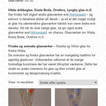
Iittala drikkeglas, Kosta Boda, Orrefors, Lyngby glas m.fl.
Der findes helt afgjort andre glasværker end
Holmegaard
– og
selvom vi danskere elsker alt dansk – ja så er det meget muligt
at glas fra udenlandske glasværker faktisk kan være bedre end
danske. Så når du skal vælge glas, så giv også andre
glasværker end
Holmegaard
en chance. Glasværker om Iittala,
Kosta Boda, Orrefors m.fl.
Finske og s
venske
glasværker –
Karelia og Viktor glas fra
finske Iittala.
De svenske og finske glasværker har en mangeårig tradition for
egentlig glaskunst. Unikaværker udformet af de mange
forskellige kunstnere der har været tilknyttet værkerne. Dette har
skabt en anden interesse for glas og ikke mindst glas af
kunstnerisk og designmæssig kvalitet.
Sorteret
Viser 14 resultater
efter
seneste