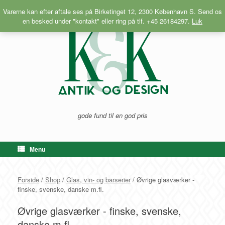
Gå
Varerne kan efter aftale ses på Birketinget 12, 2300 København S. Send os
til
en besked under "kontakt" eller ring på tlf. +45 26184297.
Luk
indhold
gode fund til en god pris
Menu
Forside
/
Shop
/
Glas, vin- og barserier
/ Øvrige glasværker -
finske, svenske, danske m.fl.
Øvrige glasværker - finske, svenske,
danske m.fl.