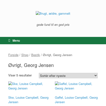
Gå
til
indhold
gode fund til en god pris
Menu
Forside
/
Shop
/
Bestik
/ Øvrigt, Georg Jensen
Øvrigt, Georg Jensen
Sorteret
Viser 5 resultater
efter
seneste
Ske, Louise Campbell, Georg
Gaffel, Louise Campbell, Georg
Jensen
Jensen