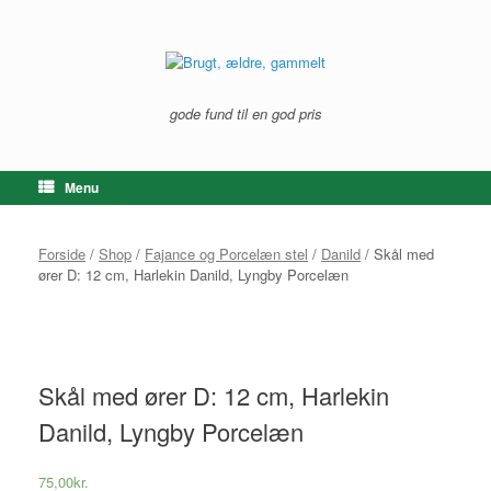
Gå
til
indhold
gode fund til en god pris
Menu
Forside
/
Shop
/
Fajance og Porcelæn stel
/
Danild
/ Skål med
ører D: 12 cm, Harlekin Danild, Lyngby Porcelæn
Skål med ører D: 12 cm, Harlekin
Danild, Lyngby Porcelæn
75,00
kr.