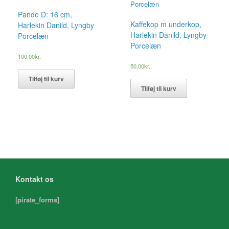
Pande D: 16 cm,
Kaffekop m underkop,
Harlekin Danild, Lyngby
Harlekin Danild, Lyngby
Porcelæn
Porcelæn
100,00
kr.
50,00
kr.
Tilføj til kurv
Tilføj til kurv
Kontakt os
[pirate_forms]