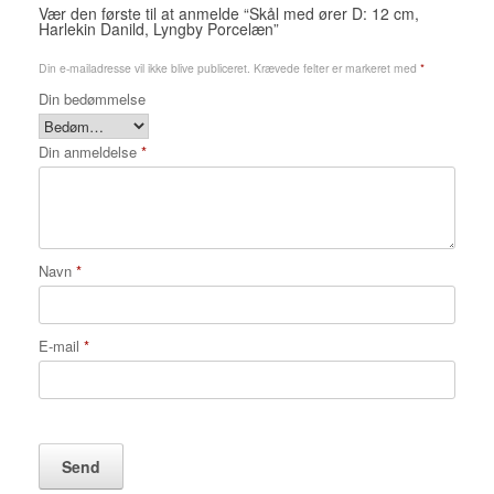
Vær den første til at anmelde “Skål med ører D: 12 cm,
Harlekin Danild, Lyngby Porcelæn”
Din e-mailadresse vil ikke blive publiceret.
Krævede felter er markeret med
*
Din bedømmelse
Din anmeldelse
*
Navn
*
E-mail
*