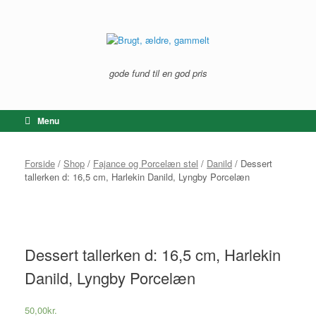
Gå
til
indhold
gode fund til en god pris
Menu
Forside
/
Shop
/
Fajance og Porcelæn stel
/
Danild
/ Dessert
tallerken d: 16,5 cm, Harlekin Danild, Lyngby Porcelæn
Dessert tallerken d: 16,5 cm, Harlekin
Danild, Lyngby Porcelæn
50,00
kr.