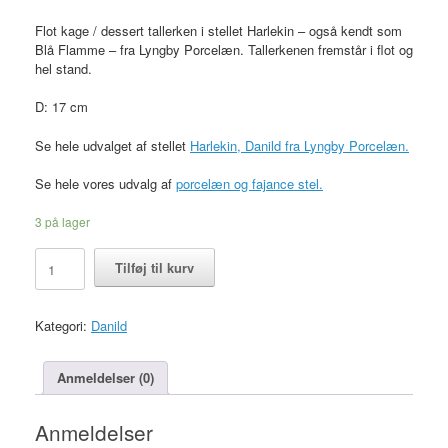
Flot kage / dessert tallerken i stellet Harlekin – også kendt som
Blå Flamme – fra Lyngby Porcelæn. Tallerkenen fremstår i flot og
hel stand.
D: 17 cm
Se hele udvalget af stellet
Harlekin, Danild fra Lyngby Porcelæn.
Se hele vores udvalg af
porcelæn og fajance stel.
3 på lager
Dessert
Tilføj til kurv
tallerken
d:
16,5
Kategori:
Danild
cm,
Harlekin
Danild,
Anmeldelser (0)
Lyngby
Porcelæn
Anmeldelser
antal