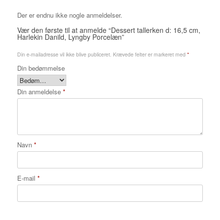
Der er endnu ikke nogle anmeldelser.
Vær den første til at anmelde “Dessert tallerken d: 16,5 cm,
Harlekin Danild, Lyngby Porcelæn”
Din e-mailadresse vil ikke blive publiceret.
Krævede felter er markeret med
*
Din bedømmelse
Din anmeldelse
*
Navn
*
E-mail
*