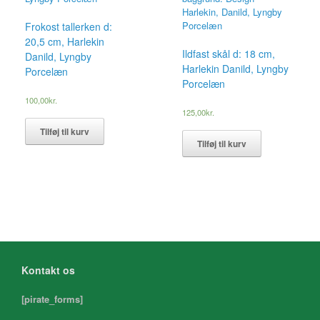
Frokost tallerken d:
20,5 cm, Harlekin
Ildfast skål d: 18 cm,
Danild, Lyngby
Harlekin Danild, Lyngby
Porcelæn
Porcelæn
100,00
kr.
125,00
kr.
Tilføj til kurv
Tilføj til kurv
Kontakt os
[pirate_forms]