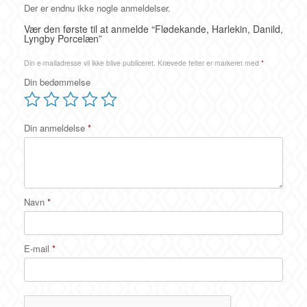
Der er endnu ikke nogle anmeldelser.
Vær den første til at anmelde “Flødekande, Harlekin, Danild,
Lyngby Porcelæn”
Din e-mailadresse vil ikke blive publiceret.
Krævede felter er markeret med
*
Din bedømmelse
Din anmeldelse
*
Navn
*
E-mail
*