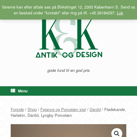
Gå
Varerne kan efter aftale ses på Birketinget 12, 2300 København S. Send os
til
en besked under "kontakt" eller ring på tlf. +45 26184297.
Luk
indhold
gode fund til en god pris
Menu
Forside
/
Shop
/
Fajance og Porcelæn stel
/
Danild
/ Flødekande,
Harlekin, Danild, Lyngby Porcelæn