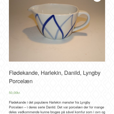
Flødekande, Harlekin, Danild, Lyngby
Porcelæn
50,00
kr.
Flødekande i det populære Harlekin mønster fra Lyngby
Porcelæn – i deres serie Danild. Det var porcelæn der for mange
deles vedkommende kunne bruges på såvel komfur som i ovn og