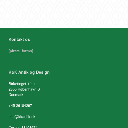
Kontakt os
[pirate_forms]
K&K Antik og Design
Birketinget 12, 1.
2300 København S
Danmark
+45 26184297
info@kkantik.dk
Cvr. nr. 38408674