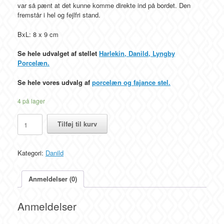
var så pænt at det kunne komme direkte ind på bordet. Den
fremstår i hel og fejlfri stand.
BxL: 8 x 9 cm
Se hele udvalget af stellet
Harlekin, Danild, Lyngby
Porcelæn.
Se hele vores udvalg af
porcelæn og fajance stel.
4 på lager
Flødekande,
Tilføj til kurv
Harlekin,
Danild,
Lyngby
Kategori:
Danild
Porcelæn
antal
Anmeldelser (0)
Anmeldelser