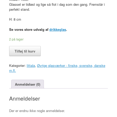
Glasset er tidløst og lige så flot i dag som den gang. Fremstår i
perfekt stand.
H: 8 cm
Se vores store udvalg af
drikkeglas
.
2 på lager
Cocktailglas,
Tilføj til kurv
Karelia,
Iittala
glas
Kategorier:
Iittala
,
Øvrige glasværker - finske, svenske, danske
antal
m.fl.
Anmeldelser (0)
Anmeldelser
Der er endnu ikke nogle anmeldelser.