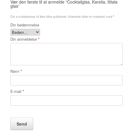
Vær den første til at anmelde “Cocktailglas, Karelia, Iittala
glas”
Din e-mailadresse vil ikke blive publiceret.
Krævede felter er markeret med
*
Din bedømmelse
Din anmeldelse
*
Navn
*
E-mail
*