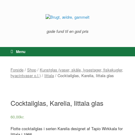
Gå
til
indhold
gode fund til en god pris
Menu
Forside
/
Shop
/
Kunstglas (vaser, skåle, lysestager, fiskekugler,
hyacintvaser o.l.)
/
Iittala
/ Cocktailglas, Karelia, Iittala glas
Cocktailglas, Karelia, Iittala glas
60,00
kr.
Flotte cocktailglas i serien Karelia designet af Tapio Wirkkala for
Iittala i 1966.