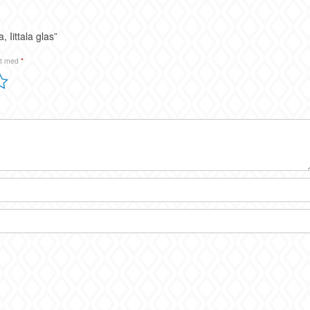
 Iittala glas”
et med
*