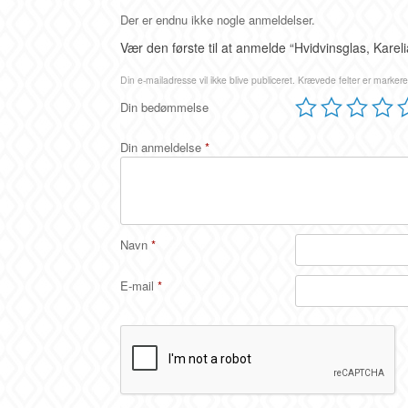
Der er endnu ikke nogle anmeldelser.
Vær den første til at anmelde “Hvidvinsglas, Karelia,
Din e-mailadresse vil ikke blive publiceret.
Krævede felter er marker
Din bedømmelse
Din anmeldelse
*
Navn
*
E-mail
*