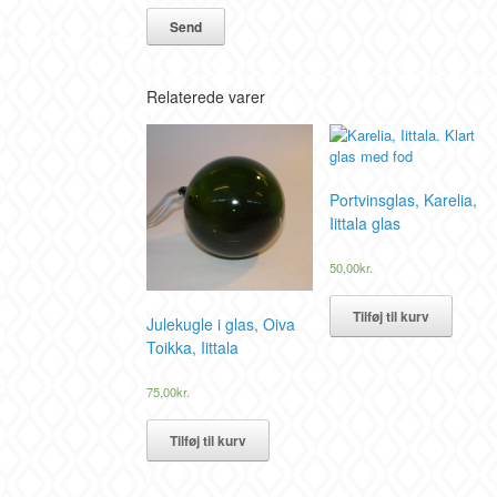
Relaterede varer
Portvinsglas, Karelia,
Iittala glas
50,00
kr.
Tilføj til kurv
Julekugle i glas, Oiva
Toikka, Iittala
75,00
kr.
Tilføj til kurv