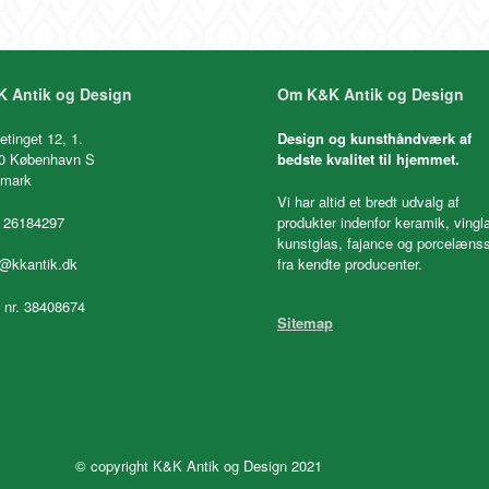
 Antik og Design
Om K&K Antik og Design
etinget 12, 1.
Design og kunsthåndværk af
0 København S
bedste kvalitet til hjemmet.
mark
Vi har altid et bredt udvalg af
 26184297
produkter indenfor keramik, vingl
kunstglas, fajance og porcelænss
fra kendte producenter.
o@kkantik.dk
. nr. 38408674
Sitemap
© copyright K&K Antik og Design 2021