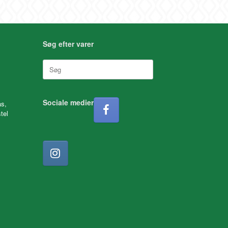
Søg efter varer
Søg
efter:
Sociale medier
as,
tel