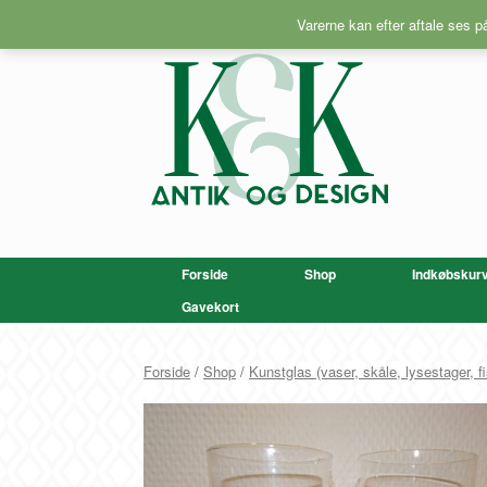
Gå
Varerne kan efter aftale ses 
til
indhold
Forside
Shop
Indkøbskur
Gavekort
Forside
/
Shop
/
Kunstglas (vaser, skåle, lysestager, fi