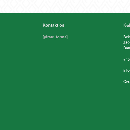
Kontakt os
K&K
[pirate_forms]
Birk
230
Dan
+45
inf
Cvr