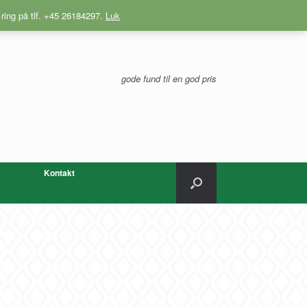
 ring på tlf. +45 26184297.
Luk
gode fund til en god pris
Kontakt