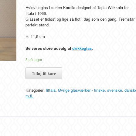
Hvidvinsglas i serien Karelia designet af Tapio Wirkkala for
Iitala i 1966.
Glasset er tidløst og lige så flot i dag som den gang. Fremstår 
perfekt stand.
H: 11,5 cm
Se vores store udvalg af
drikkeglas
.
8 på lager
Hvidvinsglas,
Tilføj til kurv
Karelia,
Iittala
glas
Kategorier:
Iittala
,
Øvrige glasværker - finske, svenske, dansk
antal
m.fl.