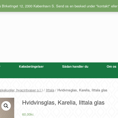
på Birketinget 12, 2300 København S. Send os en besked under "kontakt" eller
v
Købsbetingelser
Sådan handler du
Om os
skekugler, hyacintvaser o.l.)
/
Iittala
/ Hvidvinsglas, Karelia, Iittala glas
Hvidvinsglas, Karelia, Iittala glas
60,00
kr.