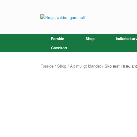
Gå
til
indhold
Forside
Shop
Indkøbskur
Gavekort
Forside
/
Shop
/
Alt muligt blandet
/ Skolæst i træ, ant