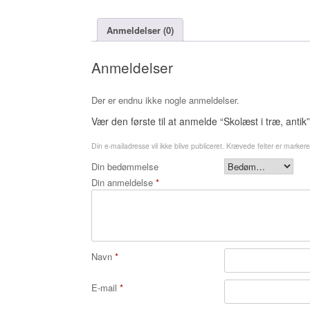
Anmeldelser (0)
Anmeldelser
Der er endnu ikke nogle anmeldelser.
Vær den første til at anmelde “Skolæst i træ, antik”
Din e-mailadresse vil ikke blive publiceret.
Krævede felter er marker
Din bedømmelse
Din anmeldelse
*
Navn
*
E-mail
*