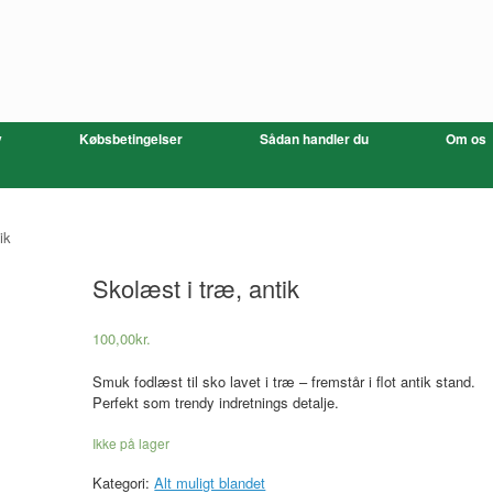
v
Købsbetingelser
Sådan handler du
Om os
ik
Skolæst i træ, antik
100,00
kr.
Smuk fodlæst til sko lavet i træ – fremstår i flot antik stand.
Perfekt som trendy indretnings detalje.
Ikke på lager
Kategori:
Alt muligt blandet