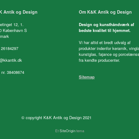
 Antik og Design
Om K&K Antik og Design
etinget 12, 1.
Design og kunsthåndværk af
0 København S
bedste kvalitet til hjemmet.
mark
Vi har altid et bredt udvalg af
 26184297
produkter indenfor keramik, vingl
kunstglas, fajance og porcelænss
fra kendte producenter.
o@kkantik.dk
. nr. 38408674
Sitemap
© copyright K&K Antik og Design 2021
Et
SiteOrigin
tema