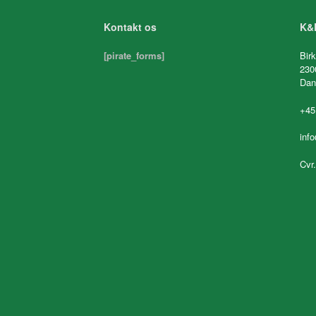
Kontakt os
K&K
[pirate_forms]
Birk
230
Dan
+45
inf
Cvr