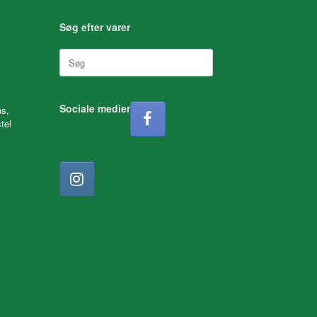
Søg efter varer
Søg
efter:
Sociale medier
as,
tel