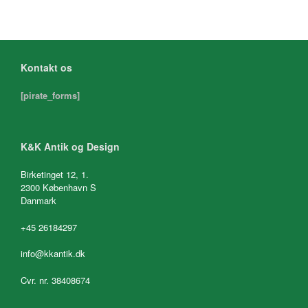
Kontakt os
[pirate_forms]
K&K Antik og Design
Birketinget 12, 1.
2300 København S
Danmark
+45 26184297
info@kkantik.dk
Cvr. nr. 38408674