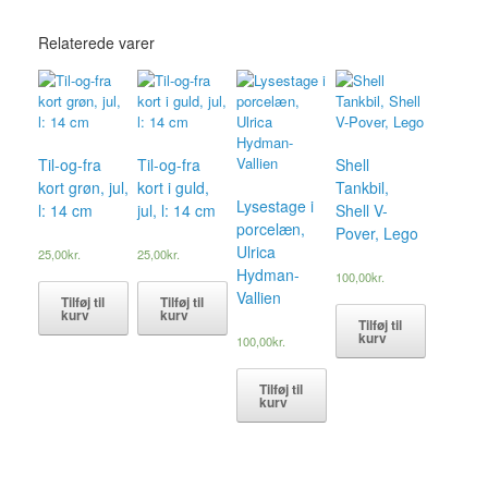
Relaterede varer
Til-og-fra
Til-og-fra
Shell
kort grøn, jul,
kort i guld,
Tankbil,
Lysestage i
l: 14 cm
jul, l: 14 cm
Shell V-
porcelæn,
Pover, Lego
Ulrica
25,00
kr.
25,00
kr.
Hydman-
100,00
kr.
Vallien
Tilføj til
Tilføj til
kurv
kurv
Tilføj til
kurv
100,00
kr.
Tilføj til
kurv