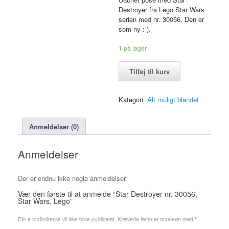
Destroyer fra Lego Star Wars
serien med nr. 30056. Den er
som ny :-).
1 på lager
Star
Tilføj til kurv
Destroyer
nr.
30056,
Kategori:
Alt muligt blandet
Star
Wars,
Lego
Anmeldelser (0)
antal
Anmeldelser
Der er endnu ikke nogle anmeldelser.
Vær den første til at anmelde “Star Destroyer nr. 30056,
Star Wars, Lego”
Din e-mailadresse vil ikke blive publiceret.
Krævede felter er markeret med
*