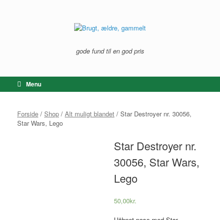
Gå
til
indhold
gode fund til en god pris
Menu
Forside
/
Shop
/
Alt muligt blandet
/ Star Destroyer nr. 30056,
Star Wars, Lego
Star Destroyer nr.
30056, Star Wars,
Lego
50,00
kr.
Uåbnet pose med Star