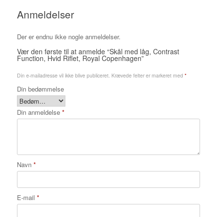
Anmeldelser
Der er endnu ikke nogle anmeldelser.
Vær den første til at anmelde “Skål med låg, Contrast
Function, Hvid Riflet, Royal Copenhagen”
Din e-mailadresse vil ikke blive publiceret.
Krævede felter er markeret med
*
Din bedømmelse
Din anmeldelse
*
Navn
*
E-mail
*