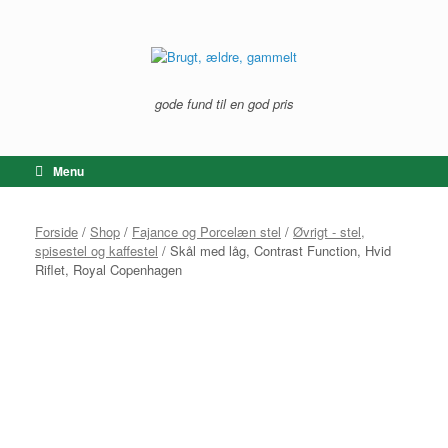
Gå
til
indhold
gode fund til en god pris
Menu
Forside
/
Shop
/
Fajance og Porcelæn stel
/
Øvrigt - stel,
spisestel og kaffestel
/ Skål med låg, Contrast Function, Hvid
Riflet, Royal Copenhagen