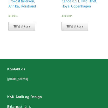
Frokost tallerken,
Kande 0,5 l, Hvid Riflet,
Annika, Rörstrand
Royal Copenhagen
50,00
kr.
400,00
kr.
Tilføj til kurv
Tilføj til kurv
Kontakt os
[pirate_forms]
K&K Antik og Design
Birketinget 12, 1.