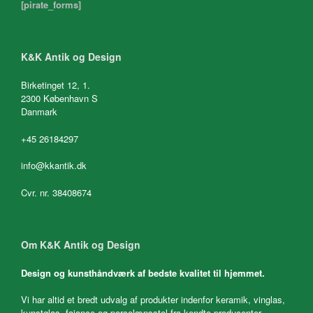
[pirate_forms]
K&K Antik og Design
Birketinget 12, 1.
2300 København S
Danmark
+45 26184297
info@kkantik.dk
Cvr. nr. 38408674
Om K&K Antik og Design
Design og kunsthåndværk af bedste kvalitet til hjemmet.
Vi har altid et bredt udvalg af produkter indenfor keramik, vinglas,
kunstglas, fajance og porcelænsstel fra kendte producenter.