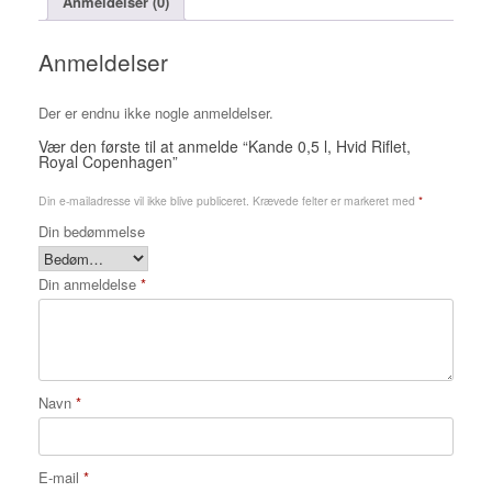
Anmeldelser (0)
antal
Anmeldelser
Der er endnu ikke nogle anmeldelser.
Vær den første til at anmelde “Kande 0,5 l, Hvid Riflet,
Royal Copenhagen”
Din e-mailadresse vil ikke blive publiceret.
Krævede felter er markeret med
*
Din bedømmelse
Din anmeldelse
*
Navn
*
E-mail
*