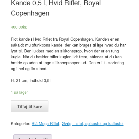
Kande 0,5 l, Hvid Riflet, Royal
Copenhagen
400,00
kr.
Flot kande i Hvid Riflet fra Royal Copenhagen. Kanden er en
såkaldt multifunktions kande, der kan bruges til lige hvad du har
lyst til. Den lukkes med en silikoneprop, hvori der er en tung
kugle. Når du hælder triller kuglen lidt frem, således at du kan
hælde op uden at tage silikoneproppen ud. Den er i 1. sortering
og i hel og fin stand.
H: 21 cm, indhold 0,5 l
1 på lager
Kande
Tilføj til kurv
0,5
l,
Hvid
Kategorier:
Blå Mega Riflet
,
Øvrigt - stel, spisestel og kaffestel
Riflet,
Royal
Copenhagen