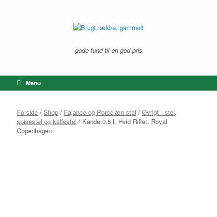
Gå
til
indhold
gode fund til en god pris
Menu
Forside
/
Shop
/
Fajance og Porcelæn stel
/
Øvrigt - stel,
spisestel og kaffestel
/ Kande 0,5 l, Hvid Riflet, Royal
Copenhagen