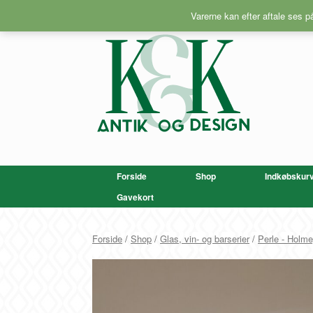
Gå
Varerne kan efter aftale ses 
til
indhold
Forside
Shop
Indkøbskur
Gavekort
Forside
/
Shop
/
Glas, vin- og barserier
/
Perle - Holm