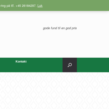
 ring på tlf. +45 26184297.
Luk
gode fund til en god pris
Kontakt