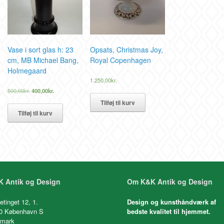
Vase i sort glas h: 23
Opsats, Christmas Joy,
cm, MB Michael Bang,
Royal Copenhagen
Holmegaard
1.250,00
kr.
Den
Den
500,00
kr.
400,00
kr.
oprindelige
aktuelle
Tilføj til kurv
pris
pris
Tilføj til kurv
var:
er:
500,00kr..
400,00kr..
 Antik og Design
Om K&K Antik og Design
etinget 12, 1.
Design og kunsthåndværk af
0 København S
bedste kvalitet til hjemmet.
mark