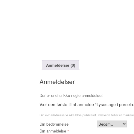
Anmeldelser (0)
Anmeldelser
Der er endnu ikke nogle anmeldelser.
Vær den første til at anmelde “Lysestage i porcel
Din e-mailadresse vil ikke blive publiceret.
Krævede felter er marker
Din bedømmelse
Din anmeldelse
*