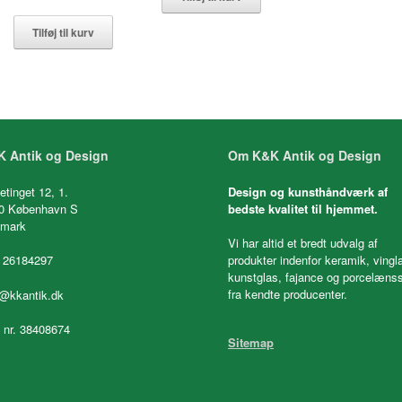
Tilføj til kurv
 Antik og Design
Om K&K Antik og Design
etinget 12, 1.
Design og kunsthåndværk af
0 København S
bedste kvalitet til hjemmet.
mark
Vi har altid et bredt udvalg af
 26184297
produkter indenfor keramik, vingl
kunstglas, fajance og porcelænss
fra kendte producenter.
o@kkantik.dk
. nr. 38408674
Sitemap