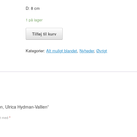
D: 8 cm
1 på lager
Lysestage
Tilføj til kurv
i
porcelæn,
Ulrica
Kategorier:
Alt muligt blandet
,
Nyheder
,
Øvrigt
Hydman-
Vallien
antal
æn, Ulrica Hydman-Vallien”
et med
*