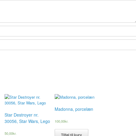
Madonna, porcelæn
Star Destroyer nr.
30056, Star Wars, Lego
100,00
kr.
50,00
kr.
Tilføj til kurv