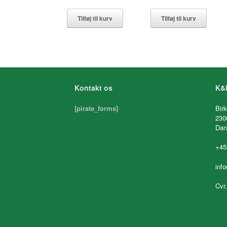
Tilføj til kurv
Tilføj til kurv
Kontakt os
K&K
[pirate_forms]
Birk
230
Dan
+45
inf
Cvr