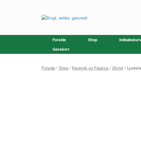
Gå
til
indhold
Forside
Shop
Indkøbskur
Gavekort
Forside
/
Shop
/
Keramik og Fajance
/
Øvrigt
/ Lysesta