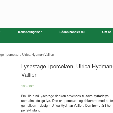
v
Købsbetingelser
Sådan handler du
Om os
ge i porcelæn, Ulrica Hydman-Vallien
Lysestage i porcelæn, Ulrica Hydman
Vallien
100,00
kr.
Fin lille rund lysestage der kan anvendes til såvel fyrfadslys
som almindelige lys. Den er i porcelæn og dekoreret med en fi
gul tulipan – design: Ulrica Hydman-Vallien. Den fremstår i hel
perfekt stand.