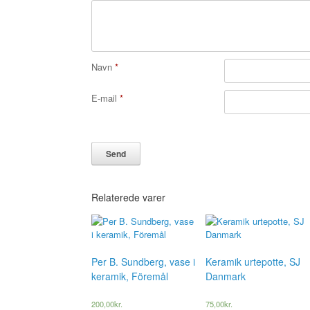
Navn
*
E-mail
*
Relaterede varer
Per B. Sundberg, vase i
Keramik urtepotte, SJ
keramik, Föremål
Danmark
200,00
kr.
75,00
kr.