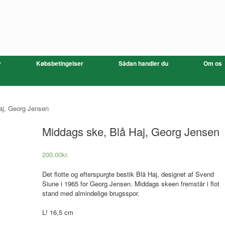
v
Købsbetingelser
Sådan handler du
Om os
aj, Georg Jensen
Middags ske, Blå Haj, Georg Jensen
200,00
kr.
Det flotte og efterspurgte bestik Blå Haj, designet af Svend
Siune i 1965 for Georg Jensen. Middags skeen fremstår i flot
stand med almindelige brugsspor.
L! 16,5 cm