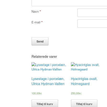
Navn
*
E-mail
*
Relaterede varer
Lysestage i porcelæn,
Hyacintglas ovalt,
Ulrica Hydman-Vallien
Holmegaard
100,00
kr.
250,00
kr.
Tilføj til kurv
Tilføj til kurv