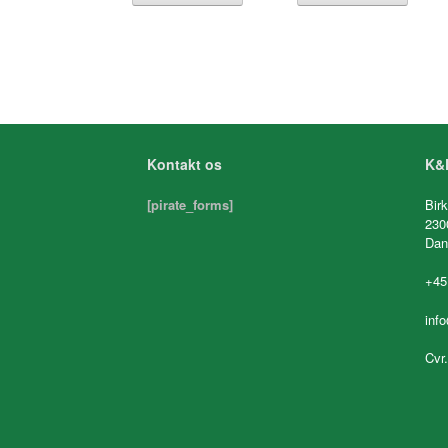
Kontakt os
K&K
[pirate_forms]
Birk
230
Dan
+45
inf
Cvr