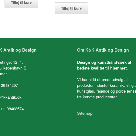
Tilføj til kurv
Tilføj til kurv
 Antik og Design
Om K&K Antik og Design
etinget 12, 1.
Design og kunsthåndværk af
0 København S
bedste kvalitet til hjemmet.
mark
Vi har altid et bredt udvalg af
 26184297
produkter indenfor keramik, vingl
kunstglas, fajance og porcelænss
fra kendte producenter.
o@kkantik.dk
. nr. 38408674
Sitemap