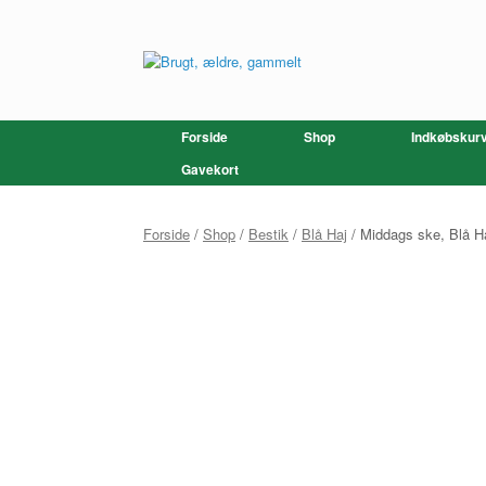
Gå
til
indhold
Forside
Shop
Indkøbskur
Gavekort
Forside
/
Shop
/
Bestik
/
Blå Haj
/ Middags ske, Blå H