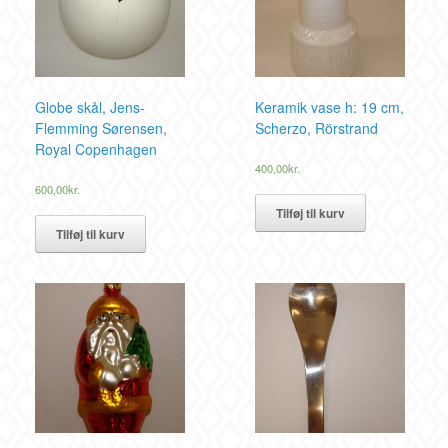
Globe skål, Jens-
Keramik vase h: 19 cm,
Flemming Sørensen,
Scherzo, Rörstrand
Royal Copenhagen
400,00
kr.
600,00
kr.
Tilføj til kurv
Tilføj til kurv