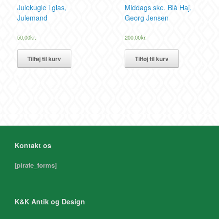
Julekugle i glas,
Middags ske, Blå Haj,
Julemand
Georg Jensen
50,00
kr.
200,00
kr.
Tilføj til kurv
Tilføj til kurv
Kontakt os
[pirate_forms]
K&K Antik og Design