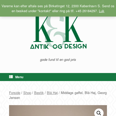
Gå
Varerne kan efter aftale ses på Birketinget 12, 2300 København S. Send os
til
en besked under "kontakt" eller ring på tlf. +45 26184297.
Luk
indhold
gode fund til en god pris
Menu
Forside
/
Shop
/
Bestik
/
Blå Haj
/ Middags gaffel, Blå Haj, Georg
Jensen