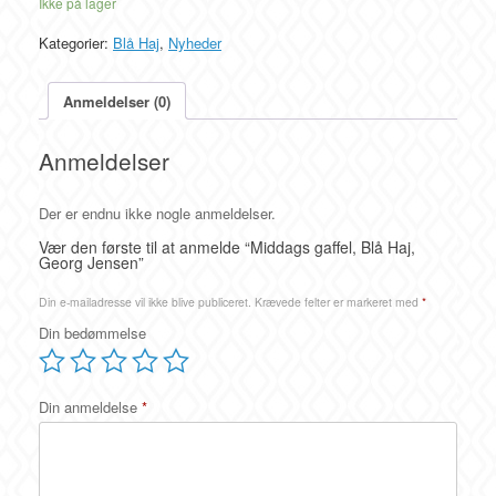
Ikke på lager
Kategorier:
Blå Haj
,
Nyheder
Anmeldelser (0)
Anmeldelser
Der er endnu ikke nogle anmeldelser.
Vær den første til at anmelde “Middags gaffel, Blå Haj,
Georg Jensen”
Din e-mailadresse vil ikke blive publiceret.
Krævede felter er markeret med
*
Din bedømmelse
Din anmeldelse
*