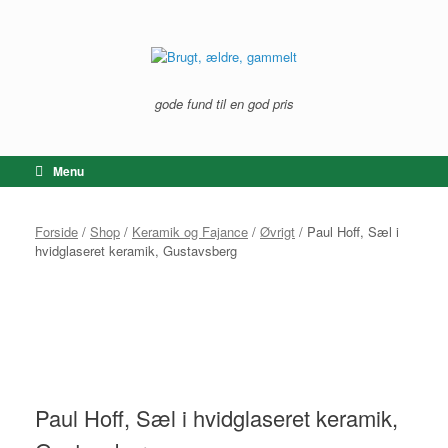
Gå
til
indhold
gode fund til en god pris
Menu
Forside
/
Shop
/
Keramik og Fajance
/
Øvrigt
/ Paul Hoff, Sæl i
hvidglaseret keramik, Gustavsberg
Paul Hoff, Sæl i hvidglaseret keramik,