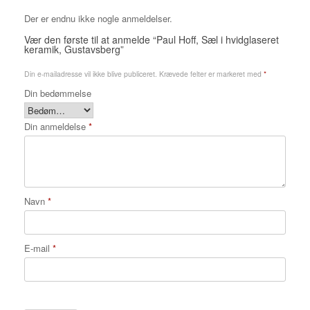
Der er endnu ikke nogle anmeldelser.
Vær den første til at anmelde “Paul Hoff, Sæl i hvidglaseret
keramik, Gustavsberg”
Din e-mailadresse vil ikke blive publiceret.
Krævede felter er markeret med
*
Din bedømmelse
Din anmeldelse
*
Navn
*
E-mail
*