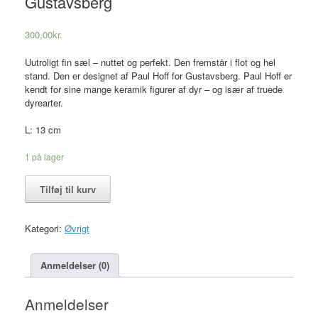
Gustavsberg
300,00
kr.
Uutroligt fin sæl – nuttet og perfekt. Den fremstår i flot og hel
stand. Den er designet af Paul Hoff for Gustavsberg. Paul Hoff er
kendt for sine mange keramik figurer af dyr – og især af truede
dyrearter.
L: 13 cm
1 på lager
Paul
Tilføj til kurv
Hoff,
Sæl
i
Kategori:
Øvrigt
hvidglaseret
keramik,
Gustavsberg
Anmeldelser (0)
antal
Anmeldelser