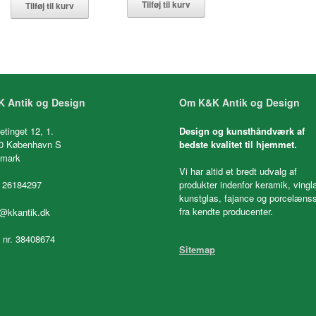
Tilføj til kurv
Tilføj til kurv
 Antik og Design
Om K&K Antik og Design
etinget 12, 1.
Design og kunsthåndværk af
0 København S
bedste kvalitet til hjemmet.
mark
Vi har altid et bredt udvalg af
 26184297
produkter indenfor keramik, vingl
kunstglas, fajance og porcelænss
fra kendte producenter.
o@kkantik.dk
. nr. 38408674
Sitemap