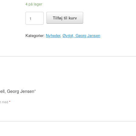
4 på lager
Kniv,
Tilføj til kurv
Louise
Campbell,
Georg
Kategorier:
Nyheder
,
Øvrigt, Georg Jensen
Jensen
antal
bell, Georg Jensen”
et med
*