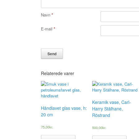
Navn
*
E-mail
*
Relaterede varer
Keramik vase, Carl-
Håndlavet glas vase, h:
Harry Stålhane,
20 cm
Röstrand
75,00
kr.
500,00
kr.