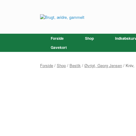
Gå
til
indhold
Forside
Shop
Indkøbskur
Gavekort
Forside
/
Shop
/
Bestik
/
Øvrigt, Georg Jensen
/ Kniv,