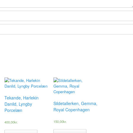
Tekande, Harlekin
Sildetallerken, Gemma,
Danild, Lyngby
Royal Copenhagen
Porcelæn
150,00
kr.
400,00
kr.