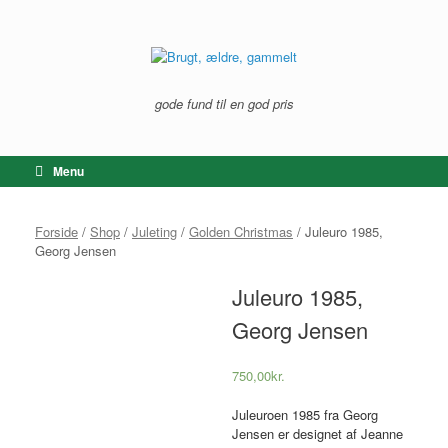
Gå
til
indhold
gode fund til en god pris
Menu
Forside
/
Shop
/
Juleting
/
Golden Christmas
/ Juleuro 1985,
Georg Jensen
Juleuro 1985,
Georg Jensen
750,00
kr.
Juleuroen 1985 fra Georg
Jensen er designet af Jeanne