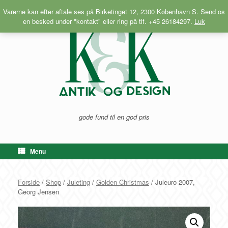
Gå
Varerne kan efter aftale ses på Birketinget 12, 2300 København S. Send os
til
en besked under "kontakt" eller ring på tlf. +45 26184297.
Luk
indhold
gode fund til en god pris
Menu
Forside
/
Shop
/
Juleting
/
Golden Christmas
/ Juleuro 2007,
Georg Jensen