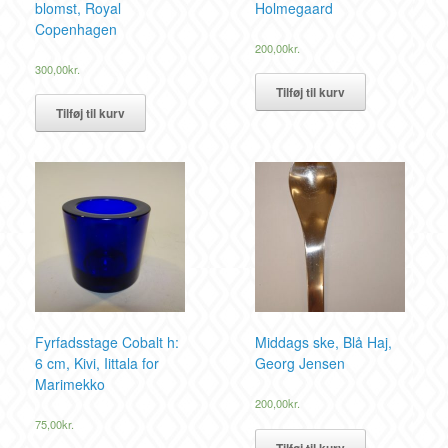
blomst, Royal
Holmegaard
Copenhagen
200,00
kr.
300,00
kr.
Tilføj til kurv
Tilføj til kurv
Fyrfadsstage Cobalt h:
Middags ske, Blå Haj,
6 cm, Kivi, Iittala for
Georg Jensen
Marimekko
200,00
kr.
75,00
kr.
Tilføj til kurv