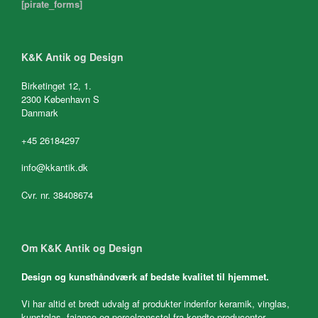
[pirate_forms]
K&K Antik og Design
Birketinget 12, 1.
2300 København S
Danmark
+45 26184297
info@kkantik.dk
Cvr. nr. 38408674
Om K&K Antik og Design
Design og kunsthåndværk af bedste kvalitet til hjemmet.
Vi har altid et bredt udvalg af produkter indenfor keramik, vinglas,
kunstglas, fajance og porcelænsstel fra kendte producenter.