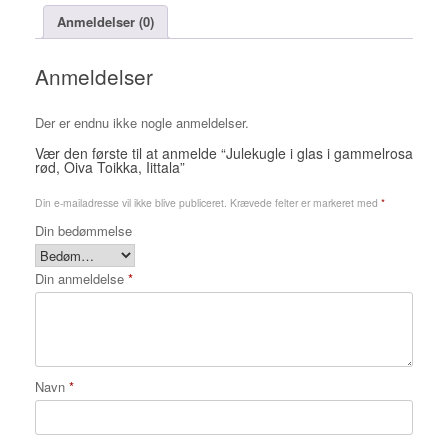
Oiva
Anmeldelser (0)
Toikka,
Iittala
Anmeldelser
antal
Der er endnu ikke nogle anmeldelser.
Vær den første til at anmelde “Julekugle i glas i gammelrosa
rød, Oiva Toikka, Iittala”
Din e-mailadresse vil ikke blive publiceret.
Krævede felter er markeret med
*
Din bedømmelse
Din anmeldelse
*
Navn
*