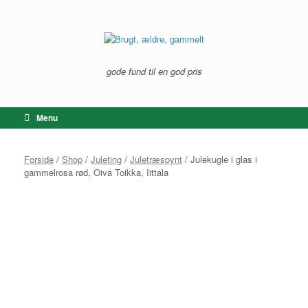
Gå
til
indhold
gode fund til en god pris
Menu
Forside
/
Shop
/
Juleting
/
Juletræspynt
/ Julekugle i glas i
gammelrosa rød, Oiva Toikka, Iittala