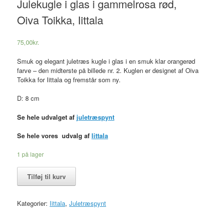
Julekugle i glas i gammelrosa rød,
Oiva Toikka, Iittala
75,00
kr.
Smuk og elegant juletræs kugle i glas i en smuk klar orangerød
farve – den midterste på billede nr. 2. Kuglen er designet af Oiva
Toikka for Iittala og fremstår som ny.
D: 8 cm
Se hele udvalget af
juletræspynt
Se hele vores udvalg af
Iittala
1 på lager
Julekugle
Tilføj til kurv
i
glas
i
Kategorier:
Iittala
,
Juletræspynt
gammelrosa
rød,