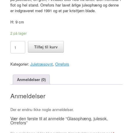
flot og hel stand. Orrefors har lavet årlige juleophæng og denne
er indgraveret med 1991 og et par kristtjørn blade.
H: 9 cm
2 på lager
Glasophæng,
Tilføj til kurv
julesok,
Orrefors
antal
Kategorier:
Juletræspynt
,
Orrefors
Anmeldelser (0)
Anmeldelser
Der er endnu ikke nogle anmeldelser.
Vær den første til at anmelde “Glasophæng, julesok,
Orrefors”