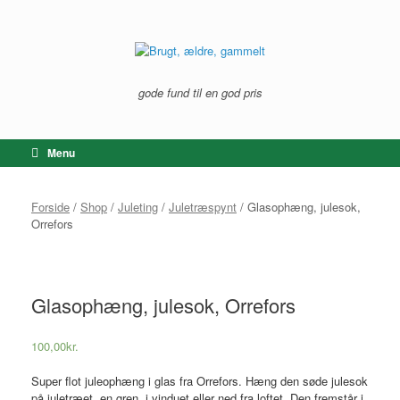
Gå
til
indhold
gode fund til en god pris
Menu
Forside
/
Shop
/
Juleting
/
Juletræspynt
/ Glasophæng, julesok,
Orrefors
Glasophæng, julesok, Orrefors
100,00
kr.
Super flot juleophæng i glas fra Orrefors. Hæng den søde julesok
på juletræet, en gren, i vinduet eller ned fra loftet. Den fremstår i