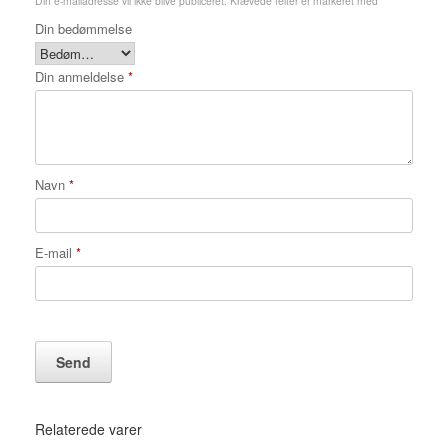
Din e-mailadresse vil ikke blive publiceret.
Krævede felter er markeret med
*
Din bedømmelse
Din anmeldelse
*
Navn
*
E-mail
*
Relaterede varer