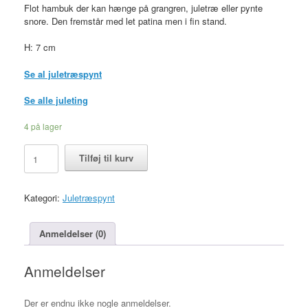
Flot hambuk der kan hænge på grangren, juletræ eller pynte
snore. Den fremstår med let patina men i fin stand.
H: 7 cm
Se al juletræspynt
Se alle juleting
4 på lager
Lille
Tilføj til kurv
halmbuk
som
juleophæng
Kategori:
Juletræspynt
h:
7
cm,
Anmeldelser (0)
retro
antal
Anmeldelser
Der er endnu ikke nogle anmeldelser.