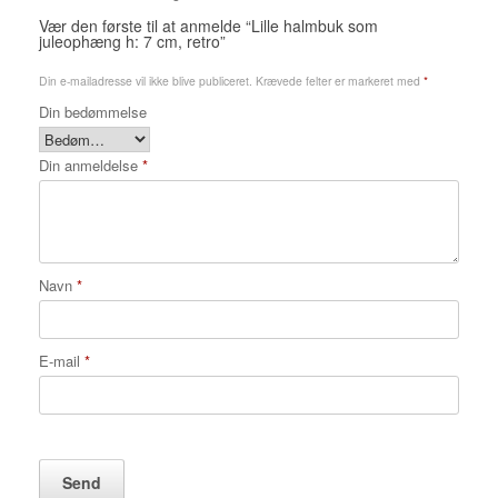
Vær den første til at anmelde “Lille halmbuk som
juleophæng h: 7 cm, retro”
Din e-mailadresse vil ikke blive publiceret.
Krævede felter er markeret med
*
Din bedømmelse
Din anmeldelse
*
Navn
*
E-mail
*