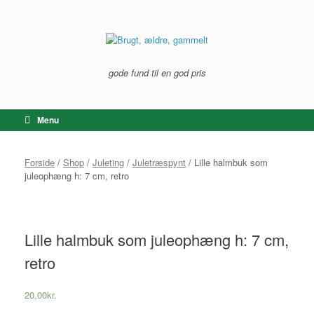
Gå
til
indhold
gode fund til en god pris
Menu
Forside
/
Shop
/
Juleting
/
Juletræspynt
/ Lille halmbuk som
juleophæng h: 7 cm, retro
Lille halmbuk som juleophæng h: 7 cm,
retro
20,00
kr.