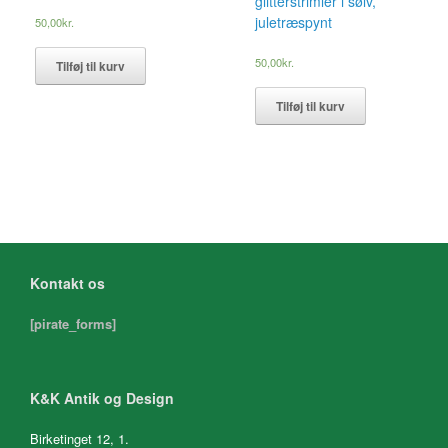
glitterstrimler i sølv,
juletræspynt
50,00
kr.
50,00
kr.
Tilføj til kurv
Tilføj til kurv
Kontakt os
[pirate_forms]
K&K Antik og Design
Birketinget 12, 1.