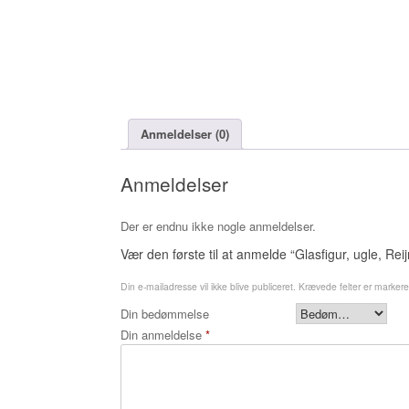
Anmeldelser (0)
Anmeldelser
Der er endnu ikke nogle anmeldelser.
Vær den første til at anmelde “Glasfigur, ugle, Rei
Din e-mailadresse vil ikke blive publiceret.
Krævede felter er marker
Din bedømmelse
Din anmeldelse
*