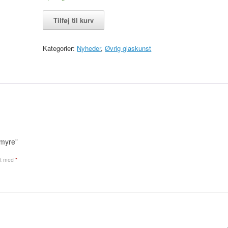
Glasfigur,
Tilføj til kurv
ugle,
Reijmyre
antal
Kategorier:
Nyheder
,
Øvrig glaskunst
jmyre”
et med
*