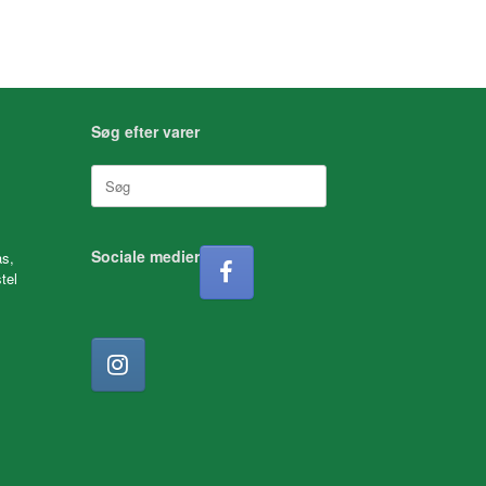
Søg efter varer
Søg
efter:
Sociale medier
as,
tel