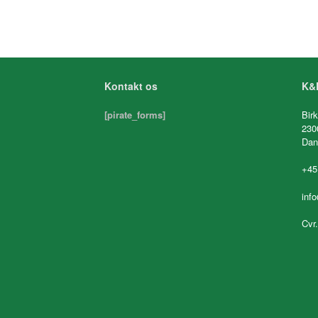
Kontakt os
K&K
[pirate_forms]
Birk
230
Dan
+45
inf
Cvr