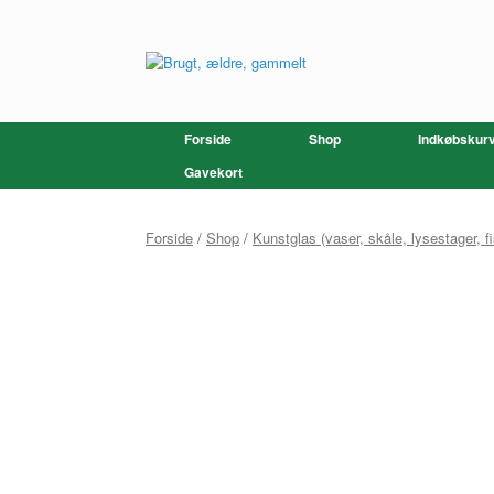
Gå
til
indhold
Forside
Shop
Indkøbskur
Gavekort
Forside
/
Shop
/
Kunstglas (vaser, skåle, lysestager, fi