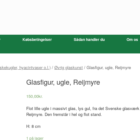
v
Købsbetingelser
Sådan handler du
Om os
skekugler, hyacintvaser o.l.)
/
Øvrig glaskunst
/ Glasfigur, ugle, Reijmyre
Glasfigur, ugle, Reijmyre
150,00
kr.
Flot lille ugle i massivt glas, lys gul, fra det Svenske glasværk
Reijmyre. Den fremstår i hel og flot stand.
H: 8 cm
1 på lager