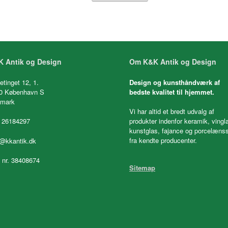
 Antik og Design
Om K&K Antik og Design
etinget 12, 1.
Design og kunsthåndværk af
0 København S
bedste kvalitet til hjemmet.
mark
Vi har altid et bredt udvalg af
 26184297
produkter indenfor keramik, vingl
kunstglas, fajance og porcelænss
fra kendte producenter.
o@kkantik.dk
. nr. 38408674
Sitemap