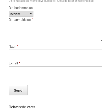
Din e-mailadresse vil ikke blive publiceret.
Krævede felter er markeret med
*
Din bedømmelse
Din anmeldelse
*
Navn
*
E-mail
*
Relaterede varer