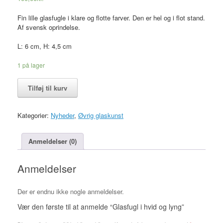
Fin lille glasfugle i klare og flotte farver. Den er hel og i flot stand.
Af svensk oprindelse.
L: 6 cm, H: 4,5 cm
1 på lager
Glasfugl
Tilføj til kurv
i
hvid
og
Kategorier:
Nyheder
,
Øvrig glaskunst
lyng
antal
Anmeldelser (0)
Anmeldelser
Der er endnu ikke nogle anmeldelser.
Vær den første til at anmelde “Glasfugl i hvid og lyng”