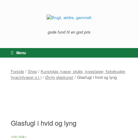
Gå
til
indhold
gode fund til en god pris
Menu
Forside
/
Shop
/
Kunstglas (vaser, skåle, lysestager, fiskekugler,
hyacintvaser o.l.)
/
Øvrig glaskunst
/ Glasfugl i hvid og lyng
Glasfugl i hvid og lyng
100,00
kr.