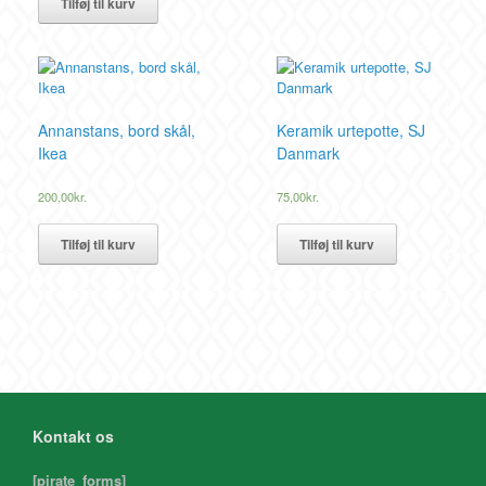
Tilføj til kurv
Annanstans, bord skål,
Keramik urtepotte, SJ
Ikea
Danmark
200,00
kr.
75,00
kr.
Tilføj til kurv
Tilføj til kurv
Kontakt os
[pirate_forms]