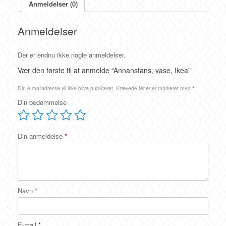
Anmeldelser (0)
Anmeldelser
Der er endnu ikke nogle anmeldelser.
Vær den første til at anmelde “Annanstans, vase, Ikea”
Din e-mailadresse vil ikke blive publiceret.
Krævede felter er markeret med
*
Din bedømmelse
Din anmeldelse
*
Navn
*
E-mail
*