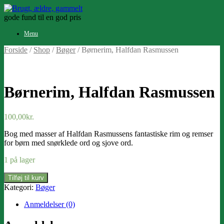
Gå
til
gode fund til en god pris
indhold
Menu
Forside
/
Shop
/
Bøger
/ Børnerim, Halfdan Rasmussen
Børnerim, Halfdan Rasmussen
100,00
kr.
Bog med masser af Halfdan Rasmussens fantastiske rim og remser
for børn med snørklede ord og sjove ord.
1 på lager
Børnerim,
Tilføj til kurv
Halfdan
Kategori:
Bøger
Rasmussen
antal
Anmeldelser (0)