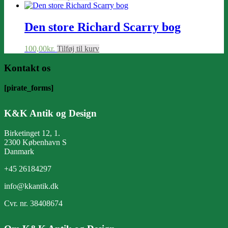
Den store Richard Scarry bog
100,00
kr.
Tilføj til kurv
Kontakt os
[pirate_forms]
K&K Antik og Design
Birketinget 12, 1.
2300 København S
Danmark
+45 26184297
info@kkantik.dk
Cvr. nr. 38408674