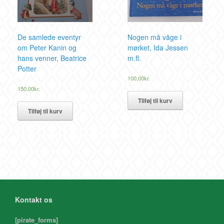
De samlede eventyr
Nogen må våge i
om Peter Kanin og
mørket, Ida Jessen
hans venner, Beatrice
m.fl.
Potter
100,00
kr.
150,00
kr.
Tilføj til kurv
Tilføj til kurv
Kontakt os
[pirate_forms]