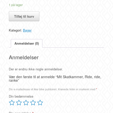
1 på lager
Mit
Tilføj til kurv
Skatkammer,
Ride,
ride,
Kategori:
Bøger
ranke
antal
Anmeldelser (0)
Anmeldelser
Der er endnu ikke nogle anmeldelser.
Vær den første til at anmelde “Mit Skatkammer, Ride, ride,
ranke”
Din e-mailadresse vil ikke blive publiceret.
Krævede felter er markeret med
*
Din bedømmelse