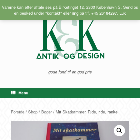
Gå
Varerne kan efter aftale ses på Birketinget 12, 2300 København S. Send os
til
en besked under "kontakt" eller ring på tlf. +45 26184297.
Luk
indhold
gode fund til en god pris
Menu
Forside
/
Shop
/
Bøger
/ Mit Skatkammer, Ride, ride, ranke