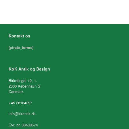
Kontakt os
[pirate_forms]
K&K Antik og Design
Birketinget 12, 1.
2300 København S
Danmark
+45 26184297
info@kkantik.dk
Cvr. nr. 38408674