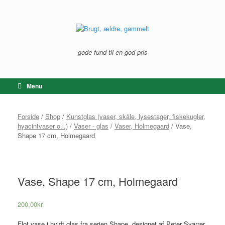
Gå
til
indhold
gode fund til en god pris
Menu
Forside
/
Shop
/
Kunstglas (vaser, skåle, lysestager, fiskekugler,
hyacintvaser o.l.)
/
Vaser - glas
/
Vaser, Holmegaard
/ Vase,
Shape 17 cm, Holmegaard
Vase, Shape 17 cm, Holmegaard
200,00
kr.
Flot vase i hvidt glas fra serien Shape, designet af Peter Svarrer