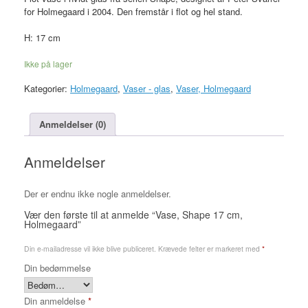
for Holmegaard i 2004. Den fremstår i flot og hel stand.
H: 17 cm
Ikke på lager
Kategorier:
Holmegaard
,
Vaser - glas
,
Vaser, Holmegaard
Anmeldelser (0)
Anmeldelser
Der er endnu ikke nogle anmeldelser.
Vær den første til at anmelde “Vase, Shape 17 cm,
Holmegaard”
Din e-mailadresse vil ikke blive publiceret.
Krævede felter er markeret med
*
Din bedømmelse
Din anmeldelse
*