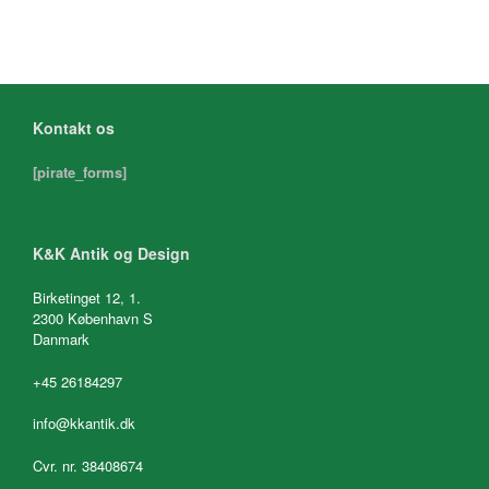
Kontakt os
[pirate_forms]
K&K Antik og Design
Birketinget 12, 1.
2300 København S
Danmark
+45 26184297
info@kkantik.dk
Cvr. nr. 38408674