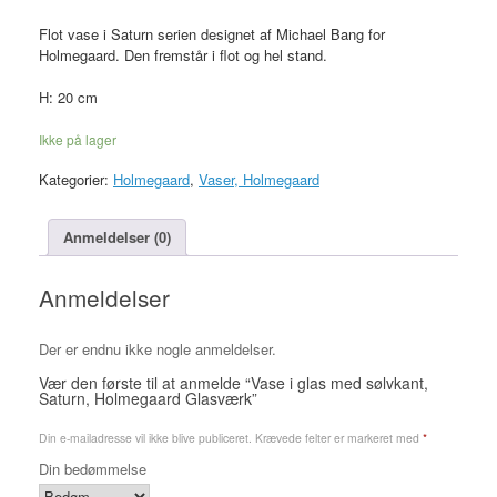
Flot vase i Saturn serien designet af Michael Bang for
Holmegaard. Den fremstår i flot og hel stand.
H: 20 cm
Ikke på lager
Kategorier:
Holmegaard
,
Vaser, Holmegaard
Anmeldelser (0)
Anmeldelser
Der er endnu ikke nogle anmeldelser.
Vær den første til at anmelde “Vase i glas med sølvkant,
Saturn, Holmegaard Glasværk”
Din e-mailadresse vil ikke blive publiceret.
Krævede felter er markeret med
*
Din bedømmelse