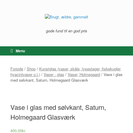
Gå
til
indhold
gode fund til en god pris
Menu
Forside
/
Shop
/
Kunstglas (vaser, skåle, lysestager, fiskekugler,
hyacintvaser o.l.)
/
Vaser - glas
/
Vaser, Holmegaard
/ Vase i glas
med sølvkant, Saturn, Holmegaard Glasværk
Vase i glas med sølvkant, Saturn,
Holmegaard Glasværk
400,00
kr.