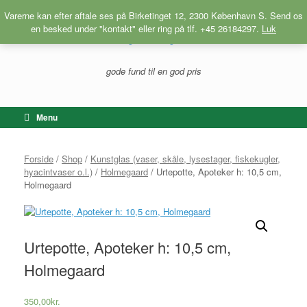
Gå
Varerne kan efter aftale ses på Birketinget 12, 2300 København S. Send os
til
en besked under "kontakt" eller ring på tlf. +45 26184297.
Luk
indhold
gode fund til en god pris
Menu
Forside
/
Shop
/
Kunstglas (vaser, skåle, lysestager, fiskekugler,
hyacintvaser o.l.)
/
Holmegaard
/ Urtepotte, Apoteker h: 10,5 cm,
Holmegaard
Urtepotte, Apoteker h: 10,5 cm,
Holmegaard
350,00
kr.