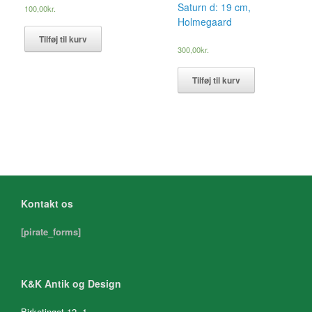
Saturn d: 19 cm,
100,00
kr.
Holmegaard
Tilføj til kurv
300,00
kr.
Tilføj til kurv
Kontakt os
[pirate_forms]
K&K Antik og Design
Birketinget 12, 1.