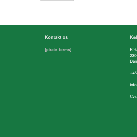
Kontakt os
K&K
[pirate_forms]
Birk
230
Dan
+45
inf
Cvr