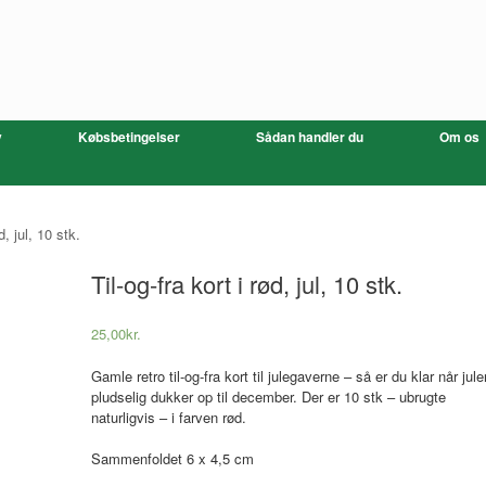
v
Købsbetingelser
Sådan handler du
Om os
d, jul, 10 stk.
Til-og-fra kort i rød, jul, 10 stk.
25,00
kr.
Gamle retro til-og-fra kort til julegaverne – så er du klar når jule
pludselig dukker op til december. Der er 10 stk – ubrugte
naturligvis – i farven rød.
Sammenfoldet 6 x 4,5 cm