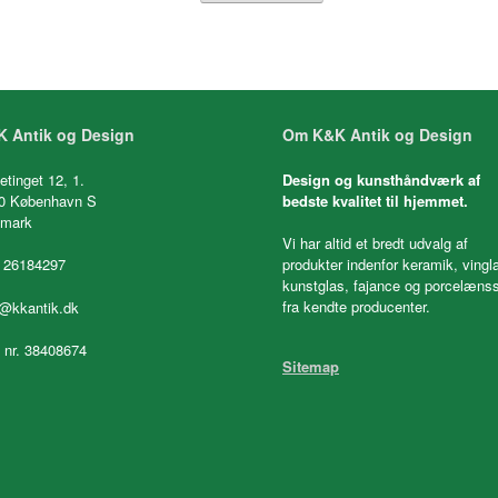
 Antik og Design
Om K&K Antik og Design
etinget 12, 1.
Design og kunsthåndværk af
0 København S
bedste kvalitet til hjemmet.
mark
Vi har altid et bredt udvalg af
 26184297
produkter indenfor keramik, vingl
kunstglas, fajance og porcelænss
fra kendte producenter.
o@kkantik.dk
. nr. 38408674
Sitemap