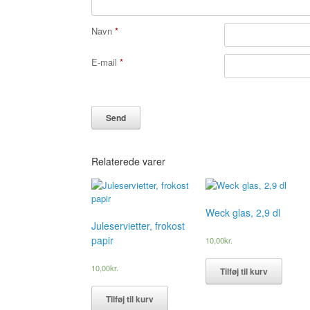
Navn
*
E-mail
*
Relaterede varer
Weck glas, 2,9 dl
Juleservietter, frokost
papir
10,00
kr.
10,00
kr.
Tilføj til kurv
Tilføj til kurv