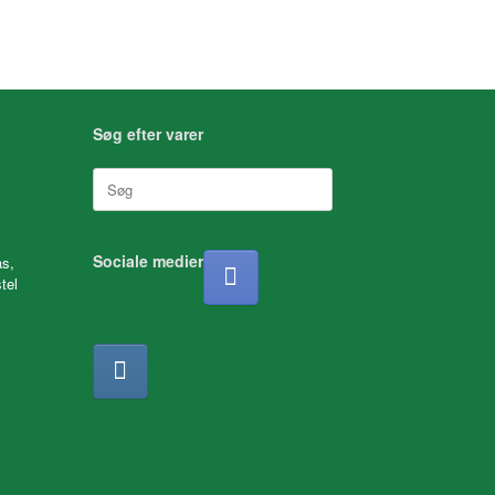
Søg efter varer
Søg
efter:
Sociale medier
as,
tel