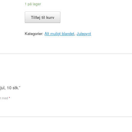
1 på lager
Til-
Tilføj til kurv
og-
fra
kort
Kategorier:
Alt muligt blandet
,
Julepynt
i
rød,
jul,
10
stk.
antal
jul, 10 stk.”
et med
*