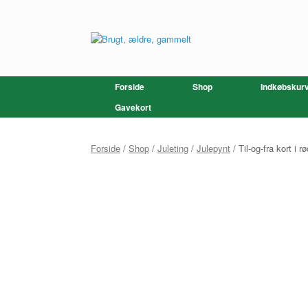
Gå
til
indhold
Forside
Shop
Indkøbskur
Gavekort
Forside
/
Shop
/
Juleting
/
Julepynt
/ Til-og-fra kort i rø