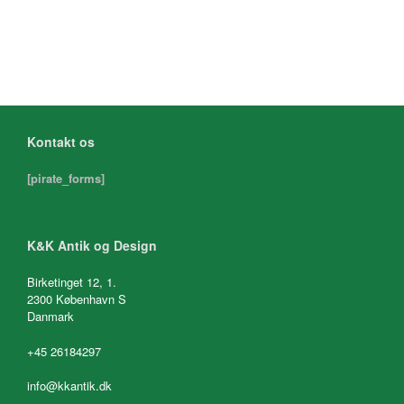
Kontakt os
[pirate_forms]
K&K Antik og Design
Birketinget 12, 1.
2300 København S
Danmark
+45 26184297
info@kkantik.dk