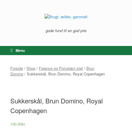
Gå
til
indhold
gode fund til en god pris
Menu
Forside
/
Shop
/
Fajance og Porcelæn stel
/
Brun
Domino
/ Sukkerskål, Brun Domino, Royal Copenhagen
Sukkerskål, Brun Domino, Royal
Copenhagen
100,00
kr.