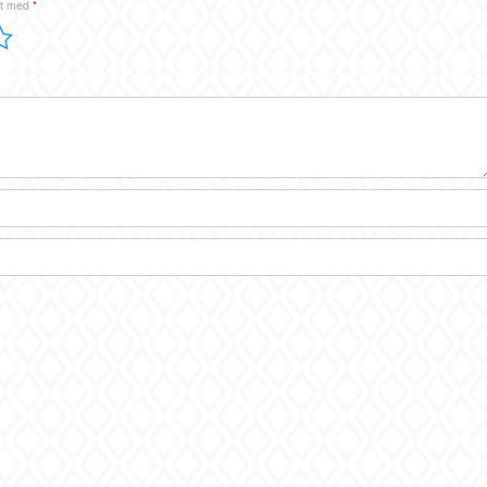
et med
*