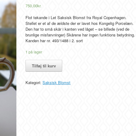
750,00
kr.
Flot tekande i Let Saksisk Blomst fra Royal Copenhagen.
Stellet er et af de ældste der er lavet hos Kongelig Porcelæn.
Den har to små skår i kanten ved låget – se billede (ved de
brunlige misfarvninger) Skårene har ingen funktions betydning.
Kanden har nr. 493/1488 i 2. sort
1 på lager
Stor
Tilføj til kurv
tekande,
Let
Saksisk
Kategori:
Saksisk Blomst
Blomst,
Royal
Copenhagen
antal