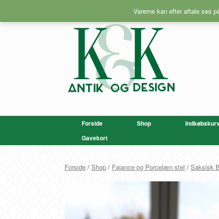
Gå
Varerne kan efter aftale ses 
til
indhold
Forside
Shop
Indkøbskur
Gavekort
Forside
/
Shop
/
Fajance og Porcelæn stel
/
Saksisk 