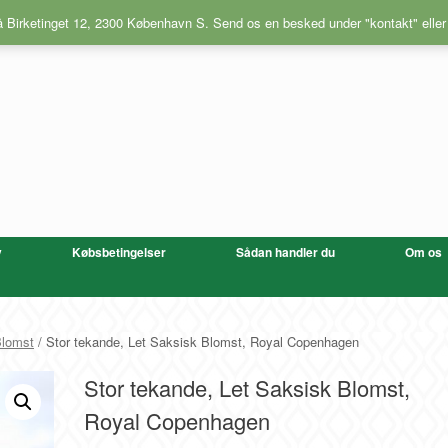
på Birketinget 12, 2300 København S. Send os en besked under "kontakt" eller
v
Købsbetingelser
Sådan handler du
Om os
Blomst
/ Stor tekande, Let Saksisk Blomst, Royal Copenhagen
Stor tekande, Let Saksisk Blomst,
Royal Copenhagen