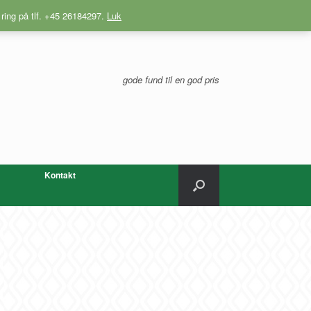
 ring på tlf. +45 26184297.
Luk
gode fund til en god pris
Kontakt