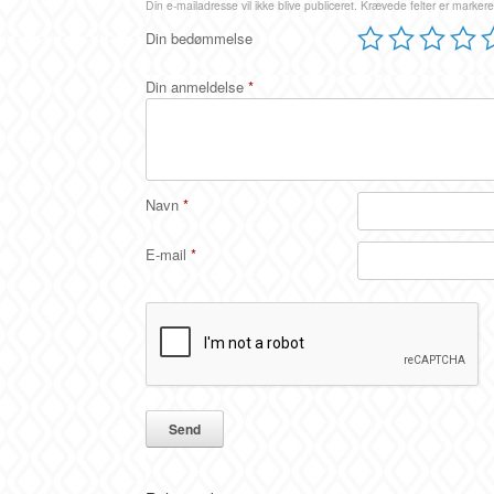
Din e-mailadresse vil ikke blive publiceret.
Krævede felter er marker
Din bedømmelse
Din anmeldelse
*
Navn
*
E-mail
*