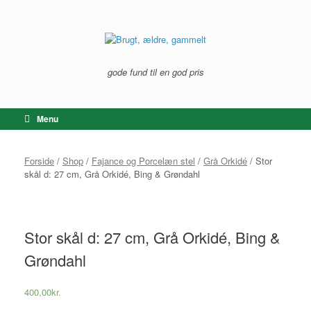
Gå
til
indhold
gode fund til en god pris
Menu
Forside
/
Shop
/
Fajance og Porcelæn stel
/
Grå Orkidé
/ Stor
skål d: 27 cm, Grå Orkidé, Bing & Grøndahl
Stor skål d: 27 cm, Grå Orkidé, Bing &
Grøndahl
400,00
kr.