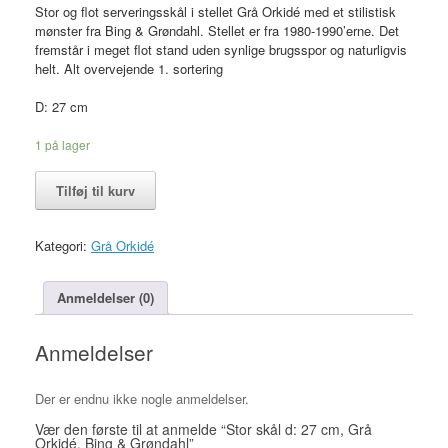
Stor og flot serveringsskål i stellet Grå Orkidé med et stilistisk
mønster fra Bing & Grøndahl. Stellet er fra 1980-1990’erne. Det
fremstår i meget flot stand uden synlige brugsspor og naturligvis
helt. Alt overvejende 1. sortering
D: 27 cm
1 på lager
Stor
Tilføj til kurv
skål
d:
27
Kategori:
Grå Orkidé
cm,
Grå
Orkidé,
Anmeldelser (0)
Bing
&
Anmeldelser
Grøndahl
antal
Der er endnu ikke nogle anmeldelser.
Vær den første til at anmelde “Stor skål d: 27 cm, Grå
Orkidé, Bing & Grøndahl”