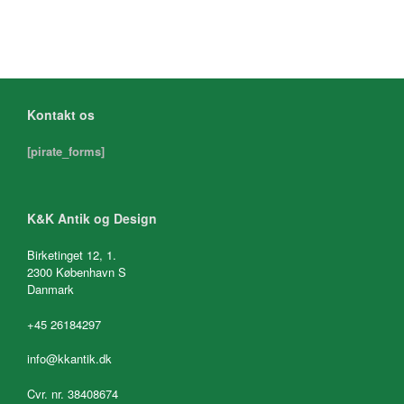
Kontakt os
[pirate_forms]
K&K Antik og Design
Birketinget 12, 1.
2300 København S
Danmark
+45 26184297
info@kkantik.dk
Cvr. nr. 38408674