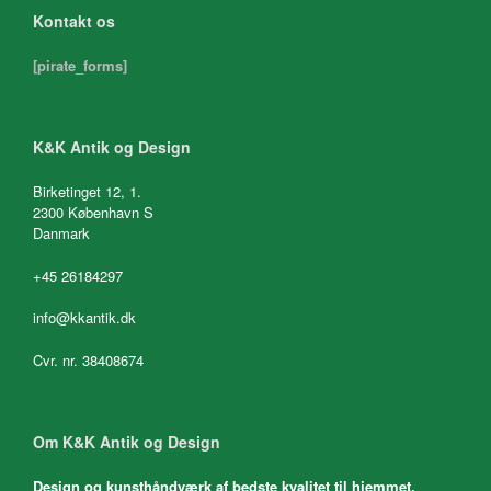
Kontakt os
[pirate_forms]
K&K Antik og Design
Birketinget 12, 1.
2300 København S
Danmark
+45 26184297
info@kkantik.dk
Cvr. nr. 38408674
Om K&K Antik og Design
Design og kunsthåndværk af bedste kvalitet til hjemmet.