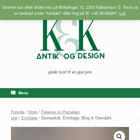
Gå
Varerne kan efter aftale ses på Birketinget 12, 2300 København S. Send os
til
en besked under "kontakt" eller ring på tlf. +45 26184297.
Luk
indhold
gode fund til en god pris
Menu
Forside
/
Shop
/
Fajance og Porcelæn
stel
/
Ermitage
/ Sovseskål, Ermitage, Bing & Grøndahl