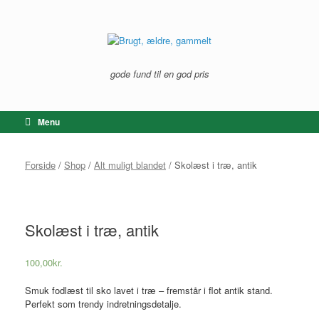
Gå
til
indhold
gode fund til en god pris
Menu
Forside
/
Shop
/
Alt muligt blandet
/ Skolæst i træ, antik
Skolæst i træ, antik
100,00
kr.
Smuk fodlæst til sko lavet i træ – fremstår i flot antik stand.
Perfekt som trendy indretningsdetalje.