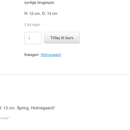
synlige brugsspor.
H: 12 cm, D: 13 cm
2 på lager
Skål
Tilføj til kurv
i
lyseblåt
glas
Kategori:
Holmegaard
d:
13
cm,
Spring,
Holmegaard
antal
s d: 13 cm, Spring, Holmegaard”
et med
*