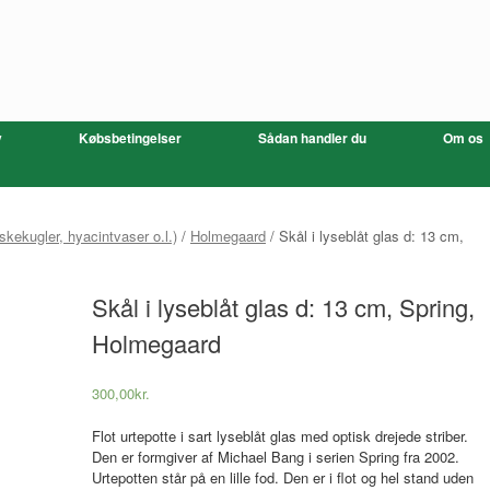
v
Købsbetingelser
Sådan handler du
Om os
skekugler, hyacintvaser o.l.)
/
Holmegaard
/ Skål i lyseblåt glas d: 13 cm,
Skål i lyseblåt glas d: 13 cm, Spring,
Holmegaard
300,00
kr.
Flot urtepotte i sart lyseblåt glas med optisk drejede striber.
Den er formgiver af Michael Bang i serien Spring fra 2002.
Urtepotten står på en lille fod. Den er i flot og hel stand uden