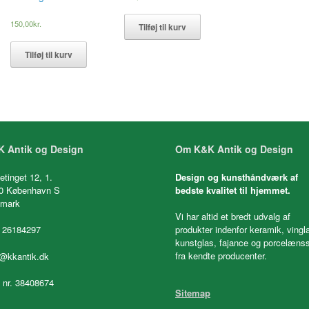
150,00
kr.
Tilføj til kurv
Tilføj til kurv
 Antik og Design
Om K&K Antik og Design
etinget 12, 1.
Design og kunsthåndværk af
0 København S
bedste kvalitet til hjemmet.
mark
Vi har altid et bredt udvalg af
 26184297
produkter indenfor keramik, vingl
kunstglas, fajance og porcelænss
fra kendte producenter.
o@kkantik.dk
. nr. 38408674
Sitemap