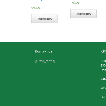
100,00
kr.
300,00
kr.
Tilføj til kurv
Tilføj til kurv
Kontakt os
K&K
[pirate_forms]
Birk
230
Dan
+45
inf
Cvr