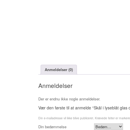
Anmeldelser (0)
Anmeldelser
Der er endnu ikke nogle anmeldelser.
Vær den første til at anmelde “Skål i lyseblåt gla
Din e-mailadresse vil ikke blive publiceret.
Krævede felter er marker
Din bedømmelse