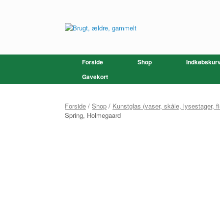
Gå
til
indhold
Forside
Shop
Indkøbskur
Gavekort
Forside
/
Shop
/
Kunstglas (vaser, skåle, lysestager, fi
Spring, Holmegaard