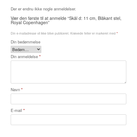
Der er endnu ikke nogle anmeldelser.
Vær den første til at anmelde “Skål d: 11 cm, Blåkant stel,
Royal Copenhagen”
Din e-mailadresse vil ikke blive publiceret.
Krævede felter er markeret med
*
Din bedømmelse
Din anmeldelse
*
Navn
*
E-mail
*