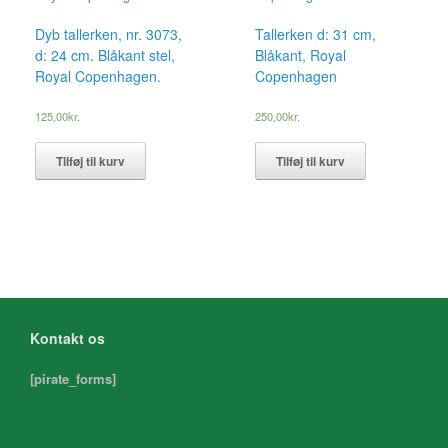
Dyb tallerken, nr. 3073,
Tallerken d: 31 cm,
d: 24 cm. Blåkant stel,
Blåkant, Royal
Royal Copenhagen.
Copenhagen
125,00
kr.
250,00
kr.
Tilføj til kurv
Tilføj til kurv
Kontakt os
[pirate_forms]