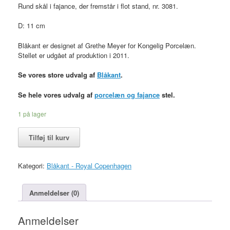
Rund skål i fajance, der fremstår i flot stand, nr. 3081.
D: 11 cm
Blåkant er designet af Grethe Meyer for Kongelig Porcelæn.
Stellet er udgået af produktion i 2011.
Se vores store udvalg af
Blåkant
.
Se hele vores udvalg af
porcelæn og fajance
stel.
1 på lager
Skål
Tilføj til kurv
d:
11
cm,
Kategori:
Blåkant - Royal Copenhagen
Blåkant
stel,
Royal
Anmeldelser (0)
Copenhagen
antal
Anmeldelser