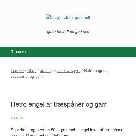
Gå
til
indhold
gode fund til en god pris
Menu
Forside
/
Shop
/
Juleting
/
Juletræspynt
/ Retro engel af
træspåner og garn
Retro engel af træspåner og garn
50,00
kr.
Superflot – og næsten 50 år gammel – engel lavet af træspåner
og garn. Den er hel og i flot stand.