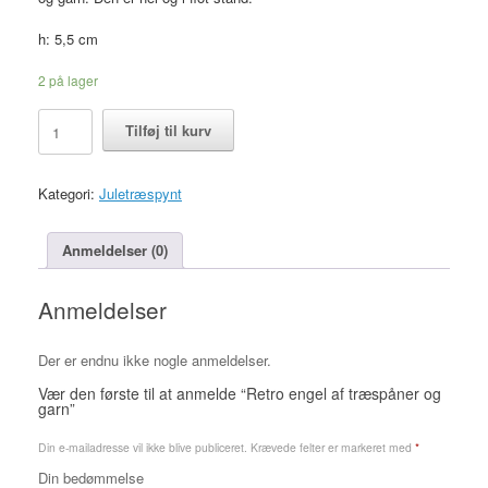
h: 5,5 cm
2 på lager
Retro
Tilføj til kurv
engel
af
træspåner
Kategori:
Juletræspynt
og
garn
antal
Anmeldelser (0)
Anmeldelser
Der er endnu ikke nogle anmeldelser.
Vær den første til at anmelde “Retro engel af træspåner og
garn”
Din e-mailadresse vil ikke blive publiceret.
Krævede felter er markeret med
*
Din bedømmelse