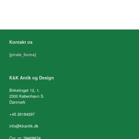
Kontakt os
[pirate_forms]
K&K Antik og Design
Birketinget 12, 1.
2300 København S
Danmark
+45 26184297
info@kkantik.dk
Cvr. nr. 38408674