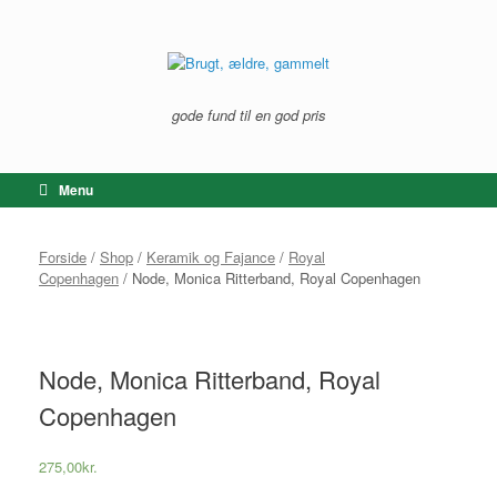
Gå
til
indhold
gode fund til en god pris
Menu
Forside
/
Shop
/
Keramik og Fajance
/
Royal
Copenhagen
/ Node, Monica Ritterband, Royal Copenhagen
Node, Monica Ritterband, Royal
Copenhagen
275,00
kr.