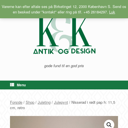
Gå
Varerne kan efter aftale ses på Birketinget 12, 2300 København S. Send os
til
en besked under "kontakt" eller ring på tlf. +45 26184297.
Luk
indhold
gode fund til en god pris
Menu
Forside
/
Shop
/
Juleting
/
Julepynt
/ Nisserad i rødt pap h: 11,5
cm, retro