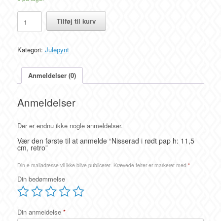
Nisserad
Tilføj til kurv
i
rødt
pap
Kategori:
Julepynt
h:
11,5
cm,
Anmeldelser (0)
retro
antal
Anmeldelser
Der er endnu ikke nogle anmeldelser.
Vær den første til at anmelde “Nisserad i rødt pap h: 11,5
cm, retro”
Din e-mailadresse vil ikke blive publiceret.
Krævede felter er markeret med
*
Din bedømmelse
Din anmeldelse
*