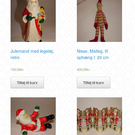
Julemand med legetøj,
Nisse, Maileg, til
retro
ophæng l: 20 cm
100,00
kr.
400,00
kr.
Tilføj til kurv
Tilføj til kurv