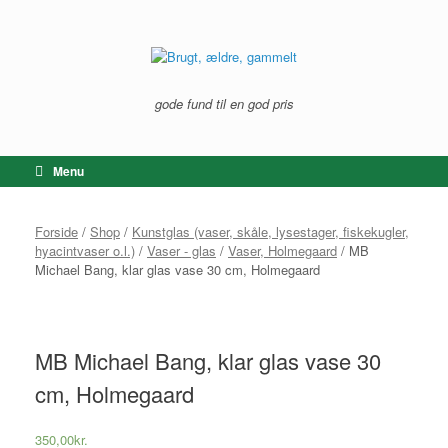
Gå
til
indhold
gode fund til en god pris
Menu
Forside
/
Shop
/
Kunstglas (vaser, skåle, lysestager, fiskekugler,
hyacintvaser o.l.)
/
Vaser - glas
/
Vaser, Holmegaard
/ MB
Michael Bang, klar glas vase 30 cm, Holmegaard
MB Michael Bang, klar glas vase 30
cm, Holmegaard
350,00
kr.