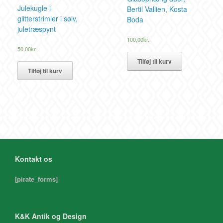
Julekugle i
Bertil Vallien, Kosta
glitterstrimler i sølv,
Boda
juletræspynt
100,00
kr.
50,00
kr.
Tilføj til kurv
Tilføj til kurv
Kontakt os
[pirate_forms]
K&K Antik og Design