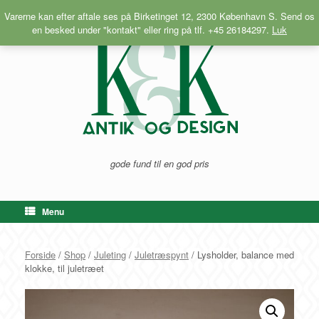
Gå
Varerne kan efter aftale ses på Birketinget 12, 2300 København S. Send os
til
en besked under "kontakt" eller ring på tlf. +45 26184297.
Luk
indhold
gode fund til en god pris
Menu
Forside
/
Shop
/
Juleting
/
Juletræspynt
/ Lysholder, balance med
klokke, til juletræet