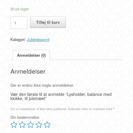
30 på lager
Lysholder,
Tilføj til kurv
balance
med
klokke,
Kategori:
Juletræspynt
til
juletræet
antal
Anmeldelser (0)
Anmeldelser
Der er endnu ikke nogle anmeldelser.
Vær den første til at anmelde “Lysholder, balance med
klokke, til juletræet”
Din e-mailadresse vil ikke blive publiceret.
Krævede felter er markeret med
*
Din bedømmelse