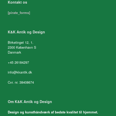
Kontakt os
[pirate_forms]
K&K Antik og Design
Birketinget 12, 1.
2300 København S
Danmark
+45 26184297
info@kkantik.dk
Cvr. nr. 38408674
Om K&K Antik og Design
Design og kunsthåndværk af bedste kvalitet til hjemmet.