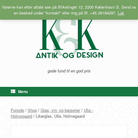
Gå
Varerne kan efter aftale ses på Birketinget 12, 2300 København S. Send os
til
en besked under "kontakt" eller ring på tlf. +45 26184297.
Luk
indhold
gode fund til en god pris
Menu
Forside
/
Shop
/
Glas, vin- og barserier
/
Ulla -
Holmegaard
/ Likørglas, Ulla, Holmegaard