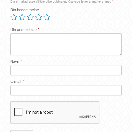
Din e-mailadresse vil ikke blive publiceret.
Krævede felter er markeret med
*
Din bedømmelse
Din anmeldelse
*
Navn
*
E-mail
*