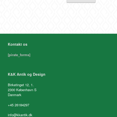
Kontakt os
[pirate_forms]
K&K Antik og Design
Birketinget 12, 1.
2300 København S
Danmark
+45 26184297
info@kkantik.dk